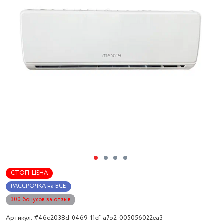
СТОП-ЦЕНА
РАССРОЧКА на ВСЁ
300 бонусов за отзыв
Артикул: #46c2038d-0469-11ef-a7b2-005056022ea3