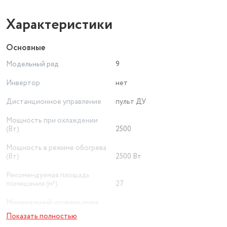
Характеристики
Основные
Модельный ряд
9
Инвертор
нет
Дистанционное управление
пульт ДУ
Мощность при охлаждении
(Вт)
2500
Мощность в режиме обогрева
(Вт)
2500 Вт
Рекомендуемая площадь
помещения (м²)
27
Минимальный уровень шума
внутреннего блока (дБ)
19
Показать полностью