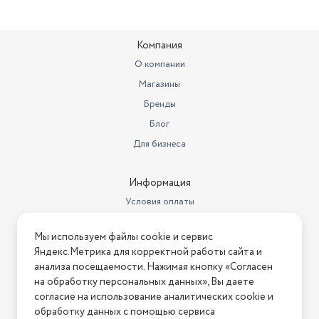
обогреве
900 Вт
Цвет товара
белый
Компания
Цвет
белый
О компании
Магазины
Работает с Алисой
нет
Бренды
Вес внешнего блока
21 кг
Блог
Вес внутреннего блока
6 кг
Для бизнеса
Подача питания
внутренний блок
Информация
Мощность кондиционера
9 BTU
Условия оплаты
Диапазон поддерживаемых
Условия доставки
температур
5 - 43°С
Мы используем файлы cookie и сервис
Условия возврата
Яндекс.Метрика для корректной работы сайта и
индикация работы, пульт ДУ,
Нашли ошибку на сайте?
Напишите нам
.
анализа посещаемости. Нажимая кнопку «Согласен
регулировка направления
на обработку персональных данных», Вы даете
воздушного потока, таймер
2026 © Интернет-магазин "АстМаркет". У нас есть всё!
Особенности
согласие на использование аналитических cookie и
включения/выключения
обработку данных с помощью сервиса