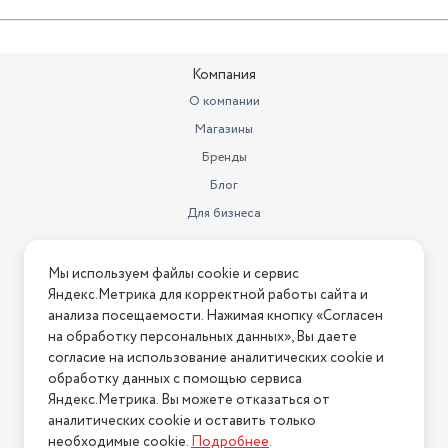
Компания
О компании
Магазины
Бренды
Блог
Для бизнеса
Информация
Мы используем файлы cookie и сервис
Яндекс.Метрика для корректной работы сайта и
Условия оплаты
анализа посещаемости. Нажимая кнопку «Согласен
Условия доставки
на обработку персональных данных», Вы даете
Условия возврата
согласие на использование аналитических cookie и
обработку данных с помощью сервиса
Нашли ошибку на сайте?
Напишите нам
.
Яндекс.Метрика. Вы можете отказаться от
2026 © Интернет-магазин "АстМаркет". У нас есть всё!
аналитических cookie и оставить только
необходимые cookie.
Подробнее
.