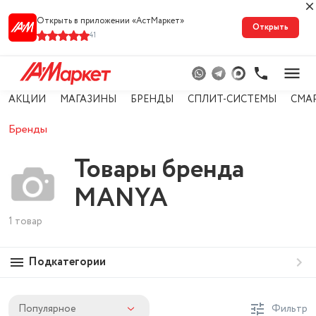
Открыть в приложении «АстМарке‪т‬»
Открыть
41
АКЦИИ
МАГАЗИНЫ
БРЕНДЫ
СПЛИТ-СИСТЕМЫ
СМА
Бренды
Товары бренда
MANYA
1 товар
Подкатегории
Популярное
Фильтр