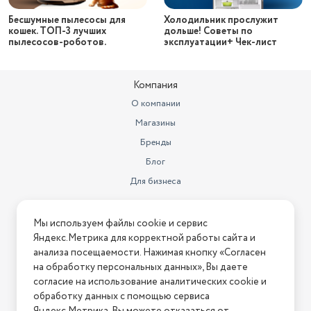
Бесшумные пылесосы для
Холодильник прослужит
кошек. ТОП-3 лучших
дольше! Советы по
пылесосов-роботов.
эксплуатации+ Чек-лист
АстМаркет – интернет-маг
Компания
О компании
Магазины
Бренды
Блог
Для бизнеса
Информация
Мы используем файлы cookie и сервис
Яндекс.Метрика для корректной работы сайта и
Условия оплаты
анализа посещаемости. Нажимая кнопку «Согласен
Условия доставки
на обработку персональных данных», Вы даете
Условия возврата
согласие на использование аналитических cookie и
обработку данных с помощью сервиса
Нашли ошибку на сайте?
Напишите нам
.