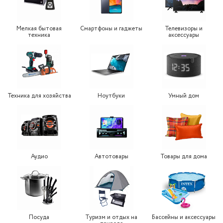
Мелкая бытовая
Смартфоны и гаджеты
Телевизоры и
техника
аксессуары
Техника для хозяйства
Ноутбуки
Умный дом
Аудио
Автотовары
Товары для дома
Посуда
Туризм и отдых на
Бассейны и аксессуары