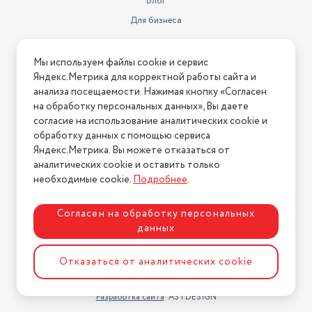
Блог
Для бизнеса
Информация
Мы используем файлы cookie и сервис
Яндекс.Метрика для корректной работы сайта и
Условия оплаты
анализа посещаемости. Нажимая кнопку «Согласен
Условия доставки
на обработку персональных данных», Вы даете
Условия возврата
согласие на использование аналитических cookie и
обработку данных с помощью сервиса
Нашли ошибку на сайте?
Напишите нам
.
Яндекс.Метрика. Вы можете отказаться от
2026 © Интернет-магазин "АстМаркет". У нас есть всё!
аналитических cookie и оставить только
необходимые cookie.
Подробнее
.
Согласен на обработку персональных
Политика конфиденциальности
данных
Отказаться от аналитических cookie
Разработка сайта
ASTDESIGN