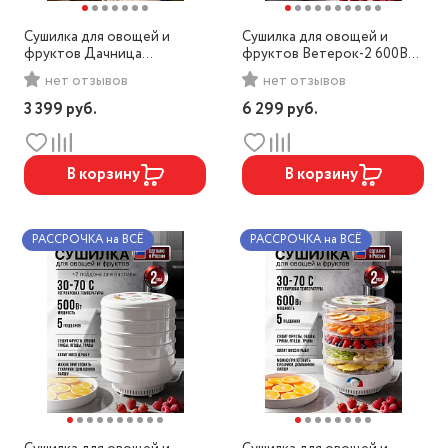
Сушилка для овощей и
Сушилка для овощей и
фруктов Дачница
фруктов Ветерок-2 600Вт,
СШ-008Д белый/зеленый
6 поддонов,прозрачн,
нет отзывов
нет отзывов
поддон для пастилы
3 399
руб.
6 299
руб.
В корзину
В корзину
РАССРОЧКА на ВСЁ
РАССРОЧКА на ВСЁ