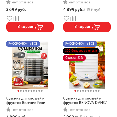
нет отзывов
нет отзывов
3 699
руб.
4 899
руб.
5 199
руб.
В корзину
В корзину
РАССРОЧКА на ВСЁ
РАССРОЧКА на ВСЁ
300 бонусов за отзыв
Скидка: 23%
Сушилка для овощей и
Сушилка для овощей и
фруктов Великие Реки
фруктов RENOVA DVN37-
Волга-10
500/5
нет отзывов
нет отзывов