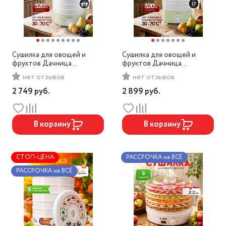
Сушилка для овощей и
Сушилка для овощей и
фруктов Дачница
фруктов Дачница
СШ-006Д белый/зеленый
СШ-010Д Люкс белый/
нет отзывов
нет отзывов
зеленый
2 749
руб.
2 899
руб.
В корзину
В корзину
СТОП-ЦЕНА
РАССРОЧКА на ВСЁ
РАССРОЧКА на ВСЁ