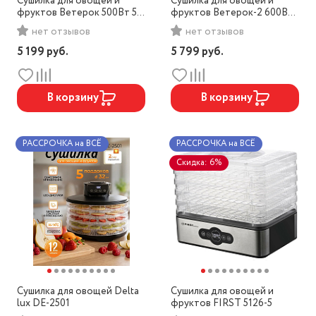
Сушилка для овощей и
Сушилка для овощей и
фруктов Ветерок 500Вт 5
фруктов Ветерок-2 600Вт,
поддонов +2 поддона для
5 поддонов, прозрачн.
нет отзывов
нет отзывов
пастилы
5 199
руб.
5 799
руб.
В корзину
В корзину
РАССРОЧКА на ВСЁ
РАССРОЧКА на ВСЁ
Скидка: 6%
Сушилка для овощей Delta
Сушилка для овощей и
lux DE-2501
фруктов FIRST 5126-5