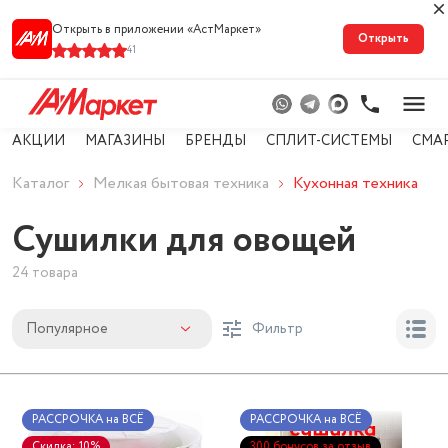
Открыть в приложении «АстМарке‪т‬»
Открыть
41
АКЦИИ
МАГАЗИНЫ
БРЕНДЫ
СПЛИТ-СИСТЕМЫ
СМА
Каталог
Мелкая бытовая техника
Кухонная техника
Сушилки для овощей
24 товара
Популярное
Фильтр
РАССРОЧКА на ВСЁ
РАССРОЧКА на ВСЁ
Скидка: 10%
300 бонусов за отзыв