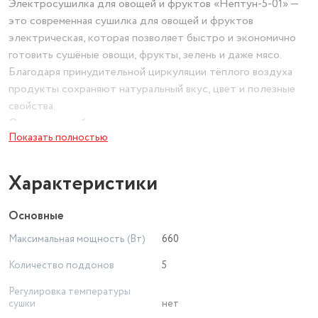
Электросушилка для овощей и фруктов «Нептун-5-01» —
это современная сушилка для овощей и фруктов
электрическая, которая позволяет быстро и экономично
готовить сушёные овощи, фрукты, зелень и даже мясо.
Благодаря принудительной циркуляции тёплого воздуха
продукты сохраняют натуральный вкус, цвет и полезные
свойства.
Основные особенности:
Показать полностью
Вместимость — до 23 литров, 5 прозрачных поддонов
(включая поддон для пастилы в сушилку).
Терморегулятор — плавная регулировка температуры от
Характеристики
30°C до 70°C, что идеально для фруктов, овощей, мяса и
пастилы.
Основные
Компактный размер — техника для кухни с классическим
Максимальная мощность (Вт)
660
дизайном отлично впишется в квартиру, летнюю кухню или
дачу.
Количество поддонов
5
Надёжность — прочная сборка, механическое управление,
Регулировка температуры
подходит для приверженцев ЗОЖ и полезного питания.
сушки
нет
Этот дегидратор для фруктов и овощей — незаменимый