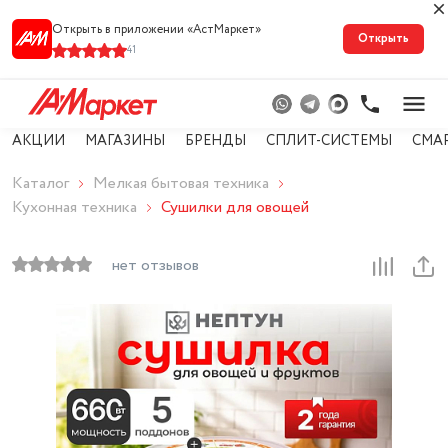
Открыть в приложении «АстМарке‪т‬»
Открыть
41
АКЦИИ
МАГАЗИНЫ
БРЕНДЫ
СПЛИТ-СИСТЕМЫ
СМА
Каталог
Мелкая бытовая техника
Кухонная техника
Сушилки для овощей
нет отзывов