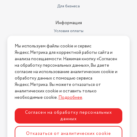
метрах
0.34
Для бизнеса
Материал корпуса
термостойкий пластик
Информация
Тип
конвективная сушилка
Условия оплаты
Управление
механическое
Условия доставки
Страна производства
Мы используем файлы cookie и сервис
Россия
Условия возврата
Яндекс.Метрика для корректной работы сайта и
Нашли ошибку на сайте?
Напишите нам
.
Гарантийный срок
2 года
анализа посещаемости. Нажимая кнопку «Согласен
на обработку персональных данных», Вы даете
Модель
2026 © Интернет-магазин "АстМаркет". У нас есть всё!
НЕПТУН - 5
согласие на использование аналитических cookie и
обработку данных с помощью сервиса
Высота предмета
36
Яндекс.Метрика. Вы можете отказаться от
аналитических cookie и оставить только
Ширина предмета
34
Политика конфиденциальности
необходимые cookie.
Подробнее
.
Согласен на обработку персональных
данных
Разработка сайта
ASTDESIGN
Отказаться от аналитических cookie