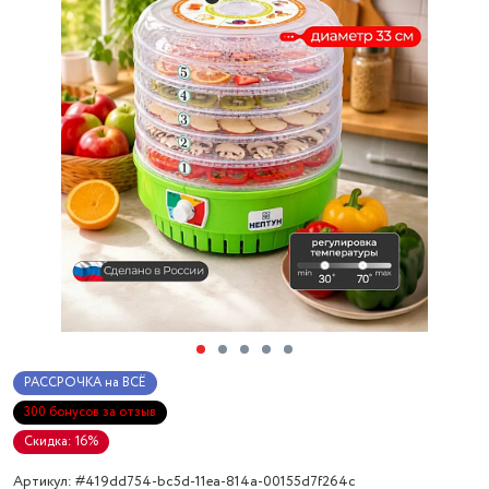
РАССРОЧКА на ВСЁ
300 бонусов за отзыв
Скидка: 16%
Артикул: #419dd754-bc5d-11ea-814a-00155d7f264c