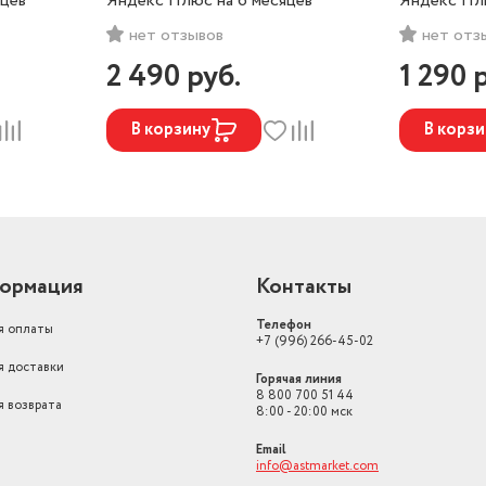
яцев
Яндекс Плюс на 6 месяцев
Яндекс Плю
нет отзывов
нет отз
2 490
руб.
1 290
В корзину
В корзи
ормация
Контакты
Телефон
я оплаты
+7 (996) 266-45-02
я доставки
Горячая линия
8 800 700 51 44
я возврата
8:00 - 20:00 мск
Email
info@astmarket.com