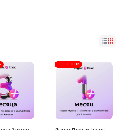
А
СТОП-ЦЕНА