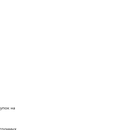
упок на
ктронных