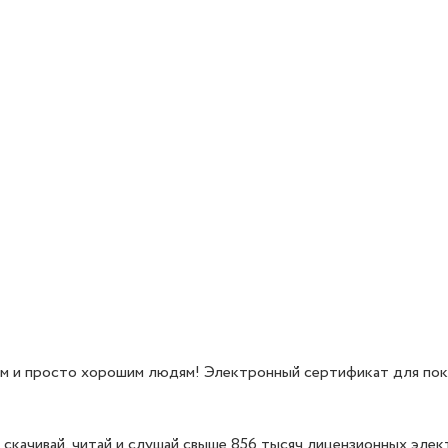
им и просто хорошим людям! Электронный сертификат для пок
 скачивай, читай и слушай свыше 856 тысяч лицензионных эле