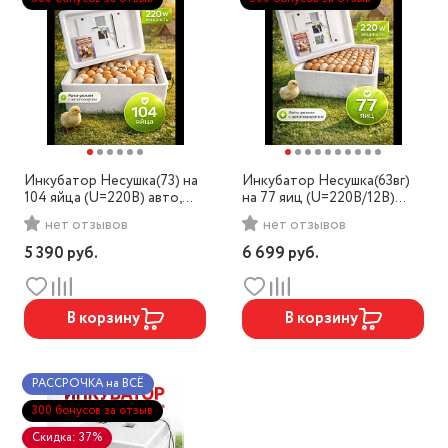
Инкубатор Несушка(73) на
Инкубатор Несушка(63вг)
104 яйца (U=220В) авто,
на 77 яиц (U=220В/12В)
аналог. терморегулятор
авто,цифровой гигрометр,
нет отзывов
нет отзывов
вентиляция
5 390
руб.
6 699
руб.
В корзину
В корзину
РАССРОЧКА на ВСЁ
300 бонусов за отзыв
Скидка: 37%