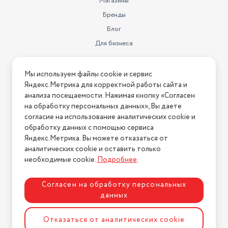
Магазины
Бренды
Блог
Для бизнеса
Информация
Мы используем файлы cookie и сервис
Яндекс.Метрика для корректной работы сайта и
Условия оплаты
анализа посещаемости. Нажимая кнопку «Согласен
Условия доставки
на обработку персональных данных», Вы даете
Условия возврата
согласие на использование аналитических cookie и
обработку данных с помощью сервиса
Нашли ошибку на сайте?
Напишите нам
.
Яндекс.Метрика. Вы можете отказаться от
2026 © Интернет-магазин "АстМаркет". У нас есть всё!
аналитических cookie и оставить только
необходимые cookie.
Подробнее
.
Согласен на обработку персональных
Политика конфиденциальности
данных
Отказаться от аналитических cookie