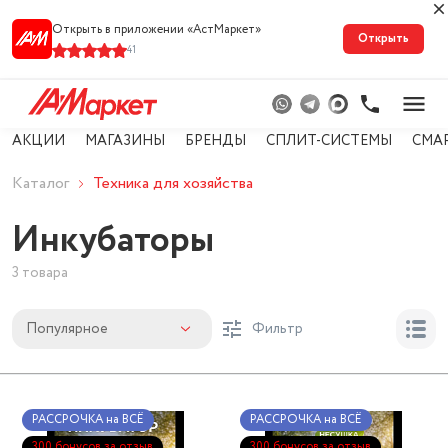
Открыть в приложении «АстМарке‪т‬»
Открыть
41
АКЦИИ
МАГАЗИНЫ
БРЕНДЫ
СПЛИТ-СИСТЕМЫ
СМА
Каталог
Техника для хозяйства
Инкубаторы
3 товара
Популярное
Фильтр
РАССРОЧКА на ВСЁ
РАССРОЧКА на ВСЁ
300 бонусов за отзыв
300 бонусов за отзыв