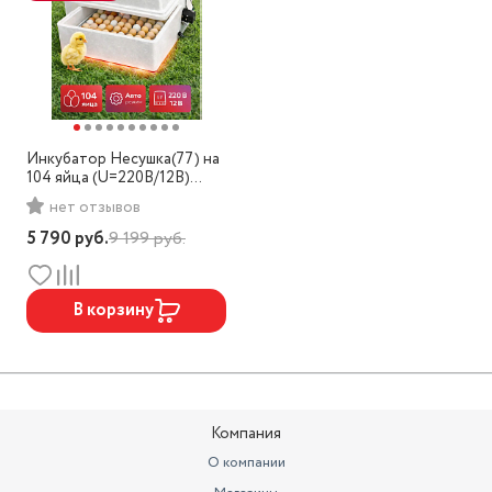
Инкубатор Несушка(77) на
104 яйца (U=220В/12B)
авто, аналог.
нет отзывов
терморегулятор
5 790
руб.
9 199
руб.
В корзину
Компания
О компании