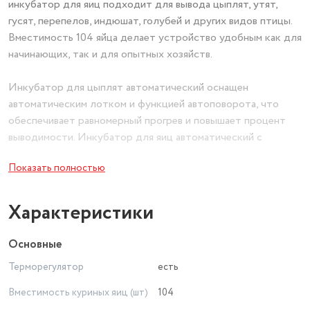
инкубатор для яиц подходит для вывода цыплят, утят,
гусят, перепелов, индюшат, голубей и других видов птицы.
Вместимость 104 яйца делает устройство удобным как для
начинающих, так и для опытных хозяйств.
Инкубатор для цыплят автоматический оснащен
автоматическим лотком и функцией автоповорота, что
обеспечивает равномерный прогрев и повышает процент
выводимости. Инкубатор для яиц автоматический с
терморегулятором поддерживает точную температуру
Показать полностью
благодаря цифровому контроллеру, создавая оптимальные
условия для развития эмбрионов.
Характеристики
Инкубатор несушка работает от сети 220В и
поддерживает питание 12В, что гарантирует стабильную
Основные
эксплуатацию. Инкубаторы автоматические для яиц
Терморегулятор
есть
позволяют минимизировать ручной контроль и сделать
процесс инкубации максимально простым. Надежный
Вместимость куриных яиц (шт)
104
инкубатор для яиц 104 шт станет отличным помощником