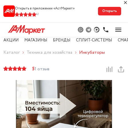
Открыть в приложении «АстМарке‪т‬»
Открыть
41
АКЦИИ
МАГАЗИНЫ
БРЕНДЫ
СПЛИТ-СИСТЕМЫ
СМА
Каталог
Техника для хозяйства
Инкубаторы
5
1 отзыв