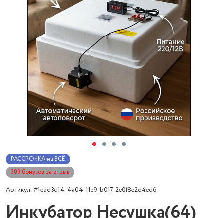
РАССРОЧКА на ВСЁ
300 бонусов за отзыв
Артикул: #1ead3d14-4a04-11e9-b017-2e0f8e2d4ed6
Инкубатор Несушка(64)