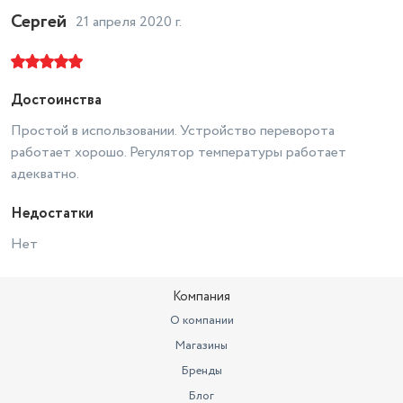
Сергей
Разъём Micro USB
810х600х310 мм
21 апреля 2020 г.
Ширина предмета
81
Высота предмета
60
Достоинства
Инкубатор Несушка(64) на 104
Простой в использовании. Устройство переворота
Модель
яйца
работает хорошо. Регулятор температуры работает
Цвет
серый
адекватно.
Вместимость яиц
104 яйца
Недостатки
Длина товара в упаковке, в
Нет
метрах
0.62
Ширина товара в упаковке, в
Компания
метрах
0.31
О компании
Высота товара в упаковке, в
Магазины
метрах
0.81
Бренды
Объем товара в упаковке, в
литрах
155.682
Блог