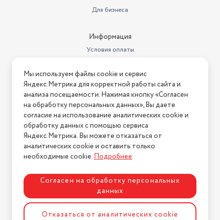
Для бизнеса
Страна производства
Россия
Тип подарка
домашние подарки
Информация
Условия оплаты
Условия доставки
Мы используем файлы cookie и сервис
Условия возврата
Яндекс.Метрика для корректной работы сайта и
Нашли ошибку на сайте?
Напишите нам
.
анализа посещаемости. Нажимая кнопку «Согласен
на обработку персональных данных», Вы даете
2026 © Интернет-магазин "АстМаркет". У нас есть всё!
согласие на использование аналитических cookie и
обработку данных с помощью сервиса
Яндекс.Метрика. Вы можете отказаться от
аналитических cookie и оставить только
Политика конфиденциальности
необходимые cookie.
Подробнее
.
Согласен на обработку персональных
данных
Разработка сайта
ASTDESIGN
Отказаться от аналитических cookie