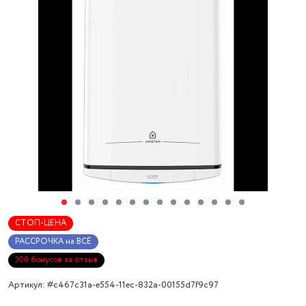
СТОП-ЦЕНА
РАССРОЧКА на ВСЁ
300 бонусов за отзыв
Артикул: #c467c31a-e554-11ec-832a-00155d7f9c97