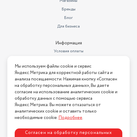
Магазины
Способ монтажа
настенный
Бренды
Блог
Подводка
Снизу
Для бизнеса
Глубина (см)
27.5
Ширина (см)
51.1
Информация
Условия оплаты
Высота (см)
107.1
Условия доставки
Вес товара в упаковке, (кг)
21.7
Мы используем файлы cookie и сервис
Условия возврата
Яндекс.Метрика для корректной работы сайта и
Способ установки
Настенный
Нашли ошибку на сайте?
Напишите нам
.
анализа посещаемости. Нажимая кнопку «Согласен
на обработку персональных данных», Вы даете
Вес, кг
19.5
2026 © Интернет-магазин "АстМаркет". У нас есть всё!
согласие на использование аналитических cookie и
Количество нагревательных
обработку данных с помощью сервиса
элементов
2
Яндекс.Метрика. Вы можете отказаться от
аналитических cookie и оставить только
Политика конфиденциальности
Емкость водонагревателя
80 л
необходимые cookie.
Подробнее
.
Гарантийный срок
1 год
Согласен на обработку персональных