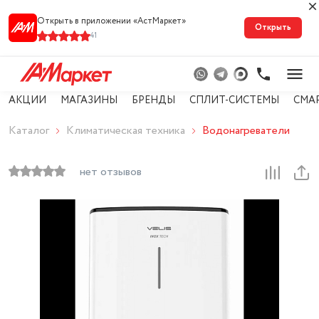
Открыть в приложении «АстМарке‪т‬»
Открыть
41
АКЦИИ
МАГАЗИНЫ
БРЕНДЫ
СПЛИТ-СИСТЕМЫ
СМА
Каталог
Климатическая техника
Водонагреватели
нет отзывов