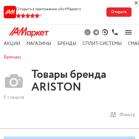
Открыть в приложении «АстМарке‪т‬»
Открыть
41
АКЦИИ
МАГАЗИНЫ
БРЕНДЫ
СПЛИТ-СИСТЕМЫ
СМА
Бренды
Товары бренда
ARISTON
0 товаров
Фильтр