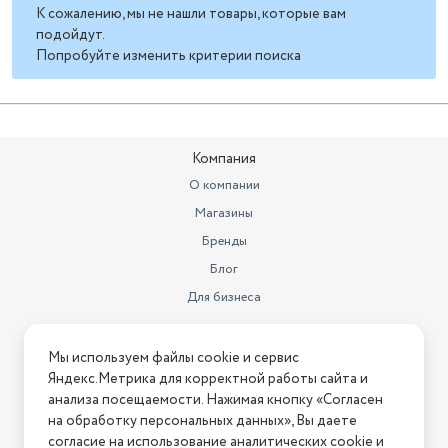
К сожалению, мы не нашли товары, которые вам
подойдут.
Попробуйте изменить критерии поиска
Компания
О компании
Магазины
Бренды
Блог
Для бизнеса
Информация
Мы используем файлы cookie и сервис
Яндекс.Метрика для корректной работы сайта и
Условия оплаты
анализа посещаемости. Нажимая кнопку «Согласен
Условия доставки
на обработку персональных данных», Вы даете
Условия возврата
согласие на использование аналитических cookie и