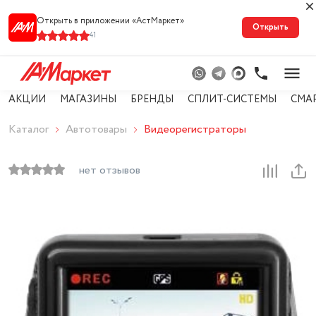
Открыть в приложении «АстМарке‪т‬»
Открыть
41
АКЦИИ
МАГАЗИНЫ
БРЕНДЫ
СПЛИТ-СИСТЕМЫ
СМА
Каталог
Автотовары
Видеорегистраторы
нет отзывов