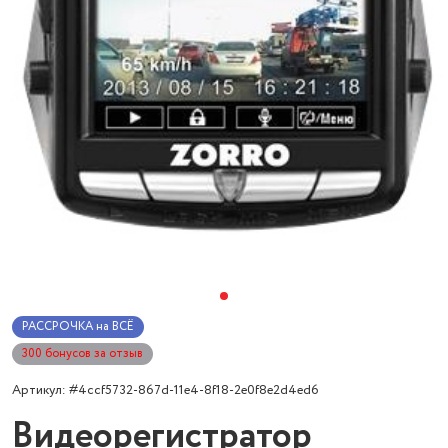
РАССРОЧКА на ВСЁ
300 бонусов за отзыв
Артикул: #4ccf5732-867d-11e4-8f18-2e0f8e2d4ed6
Видеорегистратор