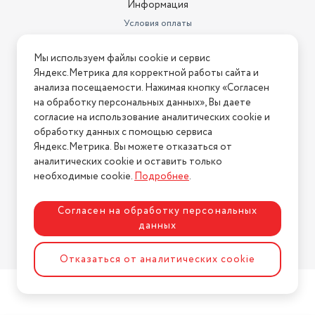
Информация
Режимы
автостарт записи
Условия оплаты
встроенный микрофон,
Условия доставки
Звук
встроенный динамик
Мы используем файлы cookie и сервис
Условия возврата
Яндекс.Метрика для корректной работы сайта и
Запись
времени и даты, скорости
Нашли ошибку на сайте?
Напишите нам
.
анализа посещаемости. Нажимая кнопку «Согласен
на обработку персональных данных», Вы даете
Формат записи
MOV
2026 © Интернет-магазин "АстМаркет". У нас есть всё!
согласие на использование аналитических cookie и
Запись события в отдельный
обработку данных с помощью сервиса
файл
есть
Яндекс.Метрика. Вы можете отказаться от
аналитических cookie и оставить только
Политика конфиденциальности
Поддержка звуковых
необходимые cookie.
Подробнее
.
форматов
microSD (microSDHC) до 8 Гб
Согласен на обработку персональных
данных
Разработка сайта
ASTDESIGN
Отказаться от аналитических cookie