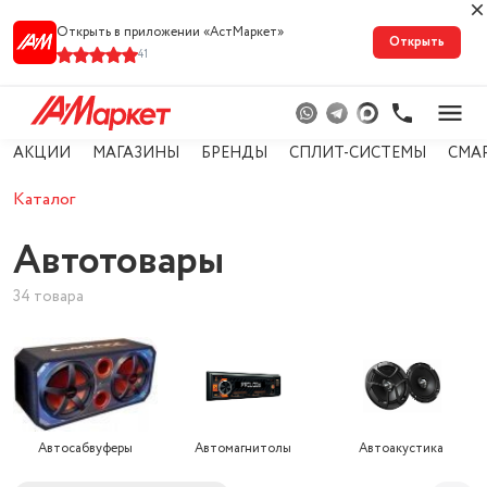
Открыть в приложении «АстМарке‪т‬»
Открыть
41
АКЦИИ
МАГАЗИНЫ
БРЕНДЫ
СПЛИТ-СИСТЕМЫ
СМА
Каталог
Автотовары
34 товара
Автосабвуферы
Автомагнитолы
Автоакустика