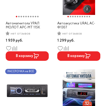
Автомагнитола УРАЛ
Автоакустика URAL АС-
МОЛОТ АРС-МТ 115К
Ф1307
нет отзывов
нет отзывов
1 959
руб.
1 299
руб.
В корзину
В корзину
РАССРОЧКА на ВСЁ