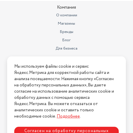
Компания
О компании
Магазины
Бренды
Блог
Для бизнеса
Информация
Мы используем файлы cookie и сервис
Яндекс.Метрика для корректной работы сайта и
Условия оплаты
анализа посещаемости. Нажимая кнопку «Согласен
Условия доставки
на обработку персональных данных», Вы даете
Условия возврата
согласие на использование аналитических cookie и
обработку данных с помощью сервиса
Нашли ошибку на сайте?
Напишите нам
.
Яндекс.Метрика. Вы можете отказаться от
2026 © Интернет-магазин "АстМаркет". У нас есть всё!
аналитических cookie и оставить только
необходимые cookie.
Подробнее
.
Согласен на обработку персональных
Политика конфиденциальности