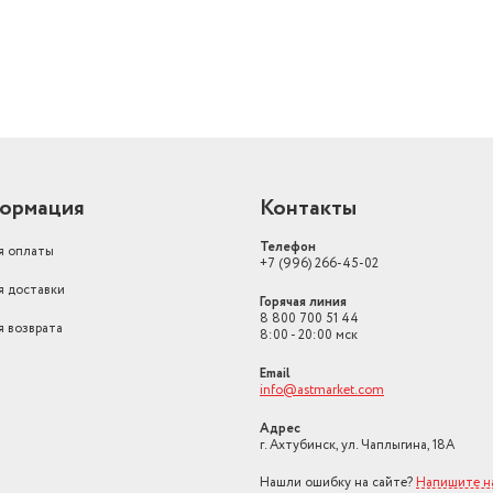
ормация
Контакты
Телефон
я оплаты
+7 (996) 266-45-02
я доставки
Горячая линия
8 800 700 51 44
я возврата
8:00 - 20:00 мск
Email
info@astmarket.com
Адрес
г. Ахтубинск, ул. Чаплыгина, 18А
Нашли ошибку на сайте?
Напишите н