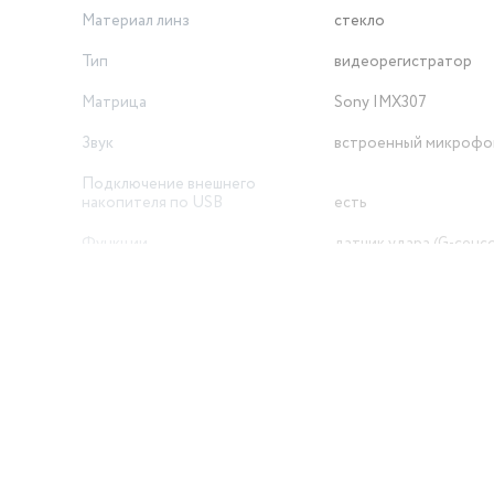
Материал линз
стекло
Тип
видеорегистратор
Матрица
Sony IMX307
Звук
встроенный микрофо
Подключение внешнего
накопителя по USB
есть
Функции
датчик удара (G-сенсо
Формат записи
MOV
Подключение к компьютеру по
USB
есть
roSD
Емкость аккумулятора
400 мАч
й