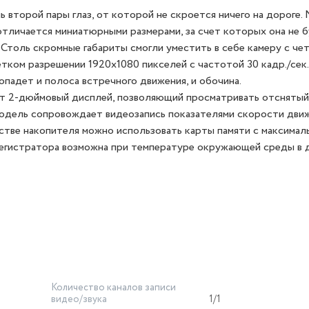
 второй пары глаз, от которой не скроется ничего на дороге.
отличается миниатюрными размерами, за счет которых она не 
 Столь скромные габариты смогли уместить в себе камеру с че
тком разрешении 1920x1080 пикселей с частотой 30 кадр./сек.
попадет и полоса встречного движения, и обочина.
т 2-дюймовый дисплей, позволяющий просматривать отснятый
Модель сопровождает видеозапись показателями скорости дви
естве накопителя можно использовать карты памяти с максимал
егистратора возможна при температуре окружающей среды в 
Количество каналов записи
видео/звука
1/1