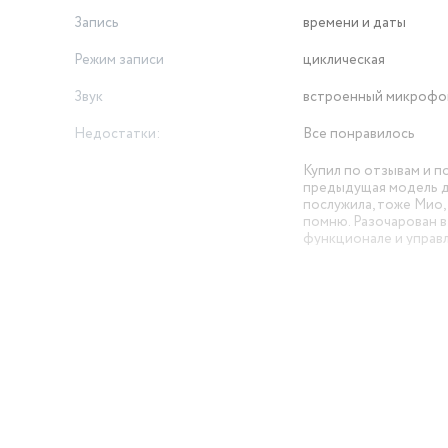
Запись
времени и даты
Режим записи
циклическая
Звук
встроенный микрофо
Недостатки:
Все понравилось
Купил по отзывам и п
предыдущая модель 
послужила, тоже Мио,
помню. Разочарован в
функционале и управл
Комментарий:
ещё тут нет режима
Опыт использования:
несколько месяцев
Угол обзора
130
Ночной режим
есть
Функции
датчик удара (G-сенс
й
Хороший видеорегист