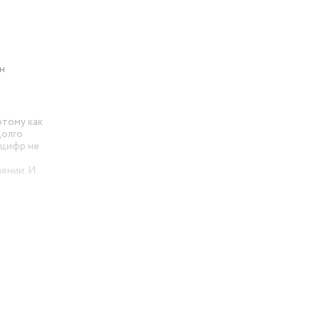
н
отому как
долго
 цифр не
ении. И
ор)
ратор.