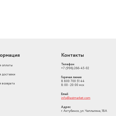
Отличное соотношен
Достоинства:
качество
ормация
Контакты
Телефон
я оплаты
+7 (996) 266-45-02
я доставки
Горячая линия
8 800 700 51 44
я возврата
8:00 - 20:00 мск
Email
info@astmarket.com
Адрес
г. Ахтубинск, ул. Чаплыгина, 18А