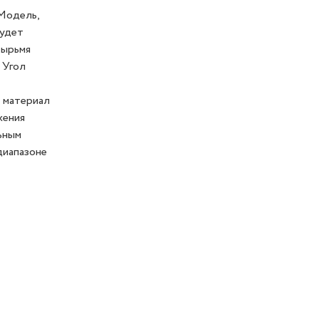
 Модель,
будет
тырьмя
 Угол
 материал
жения
ьным
диапазоне