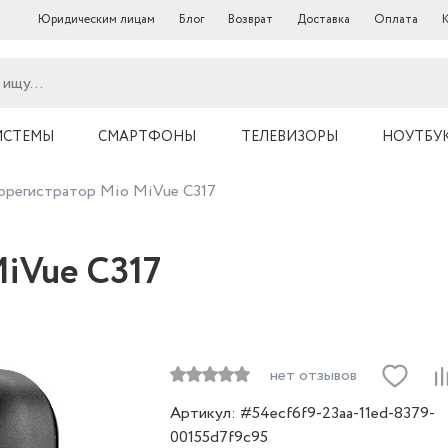
Юридическим лицам
Блог
Возврат
Доставка
Оплата
ИСТЕМЫ
СМАРТФОНЫ
ТЕЛЕВИЗОРЫ
НОУТБУ
орегистратор Mio MiVue C317
iVue C317
нет отзывов
Артикул: #54ecf6f9-23aa-11ed-8379-
00155d7f9c95