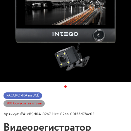
РАССРОЧКА на ВСЁ
300 бонусов за отзыв
Артикул: #41c89d04-82a7-11ec-82aa-00155d7fac03
Видеорегистратор