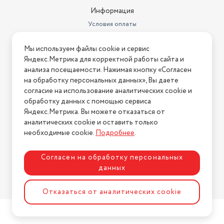
Информация
Условия оплаты
Условия доставки
Мы используем файлы cookie и сервис
Условия возврата
Яндекс.Метрика для корректной работы сайта и
Нашли ошибку на сайте?
Напишите нам
.
анализа посещаемости. Нажимая кнопку «Согласен
на обработку персональных данных», Вы даете
2026 © Интернет-магазин "АстМаркет". У нас есть всё!
согласие на использование аналитических cookie и
обработку данных с помощью сервиса
Яндекс.Метрика. Вы можете отказаться от
аналитических cookie и оставить только
Политика конфиденциальности
необходимые cookie.
Подробнее
.
Согласен на обработку персональных
данных
Разработка сайта
ASTDESIGN
Отказаться от аналитических cookie