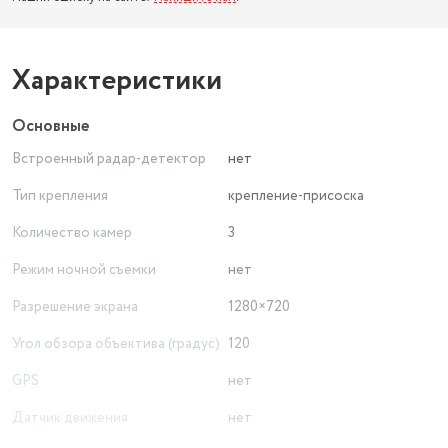
Характеристики
Основные
Встроенный радар-детектор
нет
Тип крепления
крепление-присоска
Количество камер
3
Режим ночной съемки
нет
Разрешение экрана
1280×720
Угол обзора объектива (градус)
120
GPS
нет
Датчик движения
нет