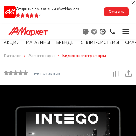
Открыть в приложении «АстМарке‪т‬»
Открыть
41
АКЦИИ
МАГАЗИНЫ
БРЕНДЫ
СПЛИТ-СИСТЕМЫ
СМА
Каталог
Автотовары
Видеорегистраторы
нет отзывов