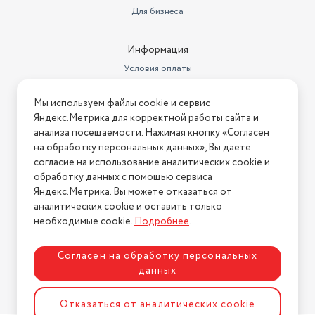
Количество каналов записи
Для бизнеса
видео/звука
1/1
циклическая, запись без
Информация
Режим записи
разрывов
Условия оплаты
Звук
встроенный микрофон
Условия доставки
Мы используем файлы cookie и сервис
Подключение к компьютеру по
Условия возврата
Яндекс.Метрика для корректной работы сайта и
USB
есть
Нашли ошибку на сайте?
Напишите нам
.
анализа посещаемости. Нажимая кнопку «Согласен
Матрица
3.50 млн пикс.
на обработку персональных данных», Вы даете
2026 © Интернет-магазин "АстМаркет". У нас есть всё!
согласие на использование аналитических cookie и
Длительность ролика
2 мин, 3 мин, 5 мин
обработку данных с помощью сервиса
Яндекс.Метрика. Вы можете отказаться от
Поддержка HDR
1080p
аналитических cookie и оставить только
Политика конфиденциальности
необходимые cookie.
Подробнее
.
Формат записи/видеокодек
MOV / H.264
Процессор
Novatek NTK96650
Согласен на обработку персональных
данных
Ночной режим
есть, ИК-подсветка
Разработка сайта
ASTDESIGN
Отказаться от аналитических cookie