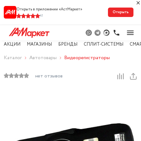
Открыть в приложении «АстМарке‪т‬»
Открыть
41
АКЦИИ
МАГАЗИНЫ
БРЕНДЫ
СПЛИТ-СИСТЕМЫ
СМА
Каталог
Автотовары
Видеорегистраторы
нет отзывов