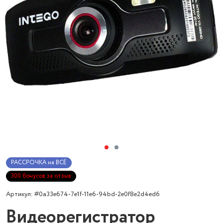
РАССРОЧКА на ВСЁ
300 бонусов за отзыв
Артикул: #0a33e674-7e1f-11e6-94bd-2e0f8e2d4ed6
Видеорегистратор