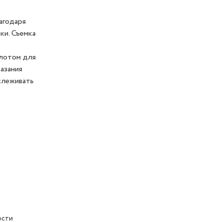
агодаря
ки. Съемка
слотом для
азания
слеживать
ости