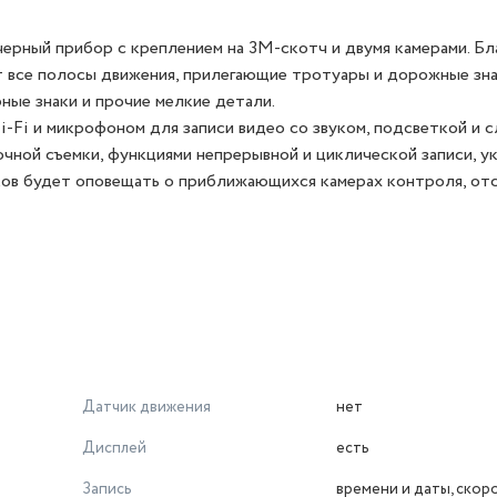
рный прибор с креплением на 3М-скотч и двумя камерами. Бл
ут все полосы движения, прилегающие тротуары и дорожные зна
ные знаки и прочие мелкие детали.
Fi и микрофоном для записи видео со звуком, подсветкой и 
чной съемки, функциями непрерывной и циклической записи, ук
ков будет оповещать о приближающихся камерах контроля, от
Датчик движения
нет
Дисплей
есть
Запись
времени и даты, скор