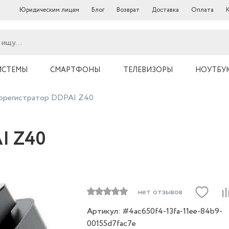
Юридическим лицам
Блог
Возврат
Доставка
Оплата
ИСТЕМЫ
СМАРТФОНЫ
ТЕЛЕВИЗОРЫ
НОУТБУ
орегистратор DDPAI Z40
I Z40
нет отзывов
Артикул: #4ac650f4-13fa-11ee-84b9-
00155d7fac7e