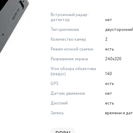
Встроенный радар-
детектор
нет
Тип крепления
двусторонний
Количество камер
2
Режим ночной съемки
есть
Разрешение экрана
240x320
Угол обзора объектива
(градус)
140
GPS
есть
Датчик движения
нет
Дисплей
есть
Запись
времени и дат