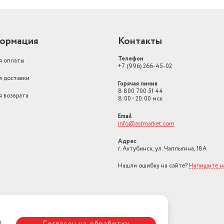
ормация
Контакты
Телефон
я оплаты
+7 (996) 266-45-02
я доставки
Горячая линия
8 800 700 51 44
я возврата
8:00 - 20:00 мск
Email
info@astmarket.com
Адрес
г. Ахтубинск, ул. Чаплыгина, 18А
Нашли ошибку на сайте?
Напишите н
я
Согласен на обработку