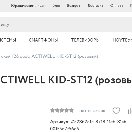
Юридическим лицам
Блог
Возврат
Доставка
Оплата
ИСТЕМЫ
СМАРТФОНЫ
ТЕЛЕВИЗОРЫ
НОУТБУ
тский 12&quot; ACTIWELL KID-ST12 (розовый)
ACTIWELL KID-ST12 (розов
нет отзывов
Артикул: #52862c1c-8718-11eb-81a6-
00155d7f56d5