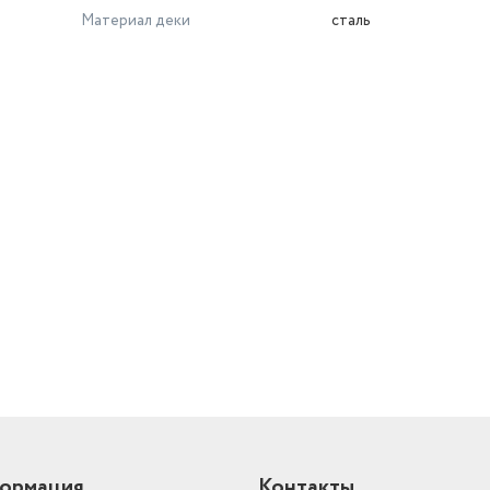
Материал деки
сталь
й
ормация
Контакты