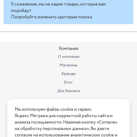
К сожалению, мы не нашли товары, которые вам
подойдут.
Попробуйте изменить критерии поиска
Компания
О компании
Магазины
Бренды
Блог
Для бизнеса
Информация
Мы используем файлы cookie и сервис
Яндекс.Метрика для корректной работы сайта и
Условия оплаты
анализа посещаемости. Нажимая кнопку «Согласен
Условия доставки
на обработку персональных данных», Вы даете
Условия возврата
согласие на использование аналитических cookie и