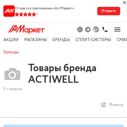
Открыть в приложении «АстМарке‪т‬»
Открыть
41
АКЦИИ
МАГАЗИНЫ
БРЕНДЫ
СПЛИТ-СИСТЕМЫ
СМА
Бренды
Товары бренда
ACTIWELL
0 товаров
Фильтр