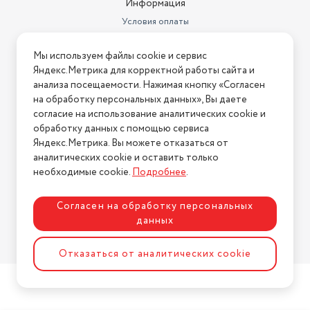
Информация
Условия оплаты
Условия доставки
Мы используем файлы cookie и сервис
Условия возврата
Яндекс.Метрика для корректной работы сайта и
Нашли ошибку на сайте?
Напишите нам
.
анализа посещаемости. Нажимая кнопку «Согласен
на обработку персональных данных», Вы даете
2026 © Интернет-магазин "АстМаркет". У нас есть всё!
согласие на использование аналитических cookie и
обработку данных с помощью сервиса
Яндекс.Метрика. Вы можете отказаться от
аналитических cookie и оставить только
Политика конфиденциальности
необходимые cookie.
Подробнее
.
Согласен на обработку персональных
данных
Разработка сайта
ASTDESIGN
Отказаться от аналитических cookie