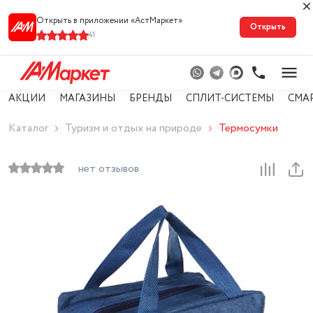
Открыть в приложении «АстМарке‪т‬»
Открыть
41
АКЦИИ
МАГАЗИНЫ
БРЕНДЫ
СПЛИТ-СИСТЕМЫ
СМА
Каталог
Туризм и отдых на природе
Термосумки
нет отзывов