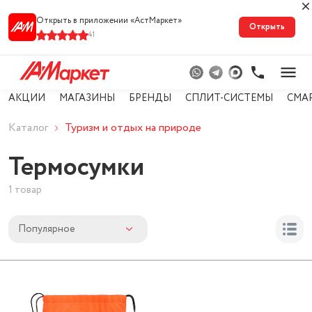
Открыть в приложении «АстМарке‪т‬»
Открыть
41
АКЦИИ
МАГАЗИНЫ
БРЕНДЫ
СПЛИТ-СИСТЕМЫ
СМА
Каталог
Туризм и отдых на природе
Термосумки
1 товар
Популярное