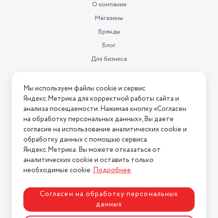
О компании
Магазины
Бренды
Блог
Для бизнеса
Информация
Мы используем файлы cookie и сервис
Яндекс.Метрика для корректной работы сайта и
Условия оплаты
анализа посещаемости. Нажимая кнопку «Согласен
Условия доставки
на обработку персональных данных», Вы даете
Условия возврата
согласие на использование аналитических cookie и
обработку данных с помощью сервиса
Нашли ошибку на сайте?
Напишите нам
.
Яндекс.Метрика. Вы можете отказаться от
2026 © Интернет-магазин "АстМаркет". У нас есть всё!
аналитических cookie и оставить только
необходимые cookie.
Подробнее
.
Согласен на обработку персональных
Политика конфиденциальности
данных