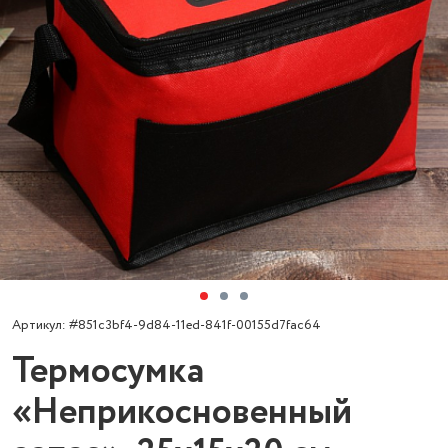
Артикул: #851c3bf4-9d84-11ed-841f-00155d7fac64
Термосумка
«Неприкосновенный