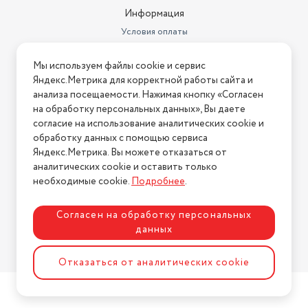
Информация
Условия оплаты
Условия доставки
Мы используем файлы cookie и сервис
Условия возврата
Яндекс.Метрика для корректной работы сайта и
Нашли ошибку на сайте?
Напишите нам
.
анализа посещаемости. Нажимая кнопку «Согласен
на обработку персональных данных», Вы даете
2026 © Интернет-магазин "АстМаркет". У нас есть всё!
согласие на использование аналитических cookie и
обработку данных с помощью сервиса
Яндекс.Метрика. Вы можете отказаться от
аналитических cookie и оставить только
Политика конфиденциальности
необходимые cookie.
Подробнее
.
Согласен на обработку персональных
данных
Разработка сайта
ASTDESIGN
Отказаться от аналитических cookie