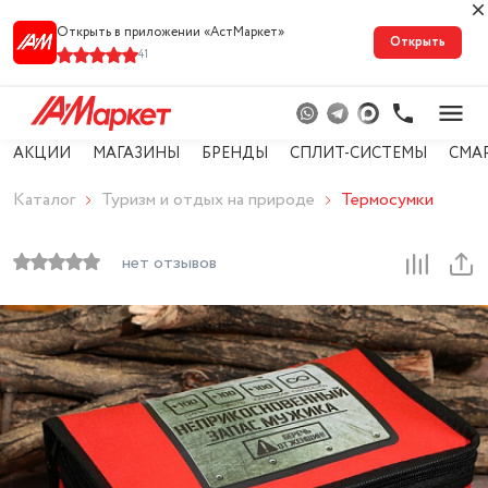
Открыть в приложении «АстМарке‪т‬»
Открыть
41
АКЦИИ
МАГАЗИНЫ
БРЕНДЫ
СПЛИТ-СИСТЕМЫ
СМА
Каталог
Туризм и отдых на природе
Термосумки
нет отзывов