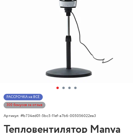
РАССРОЧКА на ВСЁ
300 бонусов за отзыв
Артикул: #b734ed01-5bc5-11ef-a7b6-005056022ea3
Тепловентилятор Manya