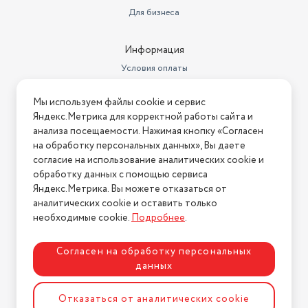
упаковки
43х27х52 см
Для бизнеса
Вес в транспортной упаковке
7 кг
Информация
Условия оплаты
Условия доставки
Мы используем файлы cookie и сервис
Условия возврата
Яндекс.Метрика для корректной работы сайта и
Нашли ошибку на сайте?
Напишите нам
.
анализа посещаемости. Нажимая кнопку «Согласен
на обработку персональных данных», Вы даете
2026 © Интернет-магазин "АстМаркет". У нас есть всё!
согласие на использование аналитических cookie и
обработку данных с помощью сервиса
Яндекс.Метрика. Вы можете отказаться от
аналитических cookie и оставить только
Политика конфиденциальности
необходимые cookie.
Подробнее
.
Согласен на обработку персональных
данных
Разработка сайта
ASTDESIGN
Отказаться от аналитических cookie