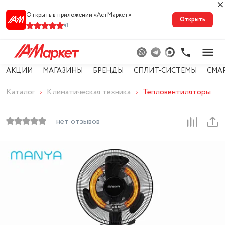
Открыть в приложении «АстМарке‪т‬»
Открыть
41
АКЦИИ
МАГАЗИНЫ
БРЕНДЫ
СПЛИТ-СИСТЕМЫ
СМА
Каталог
Климатическая техника
Тепловентиляторы
нет отзывов