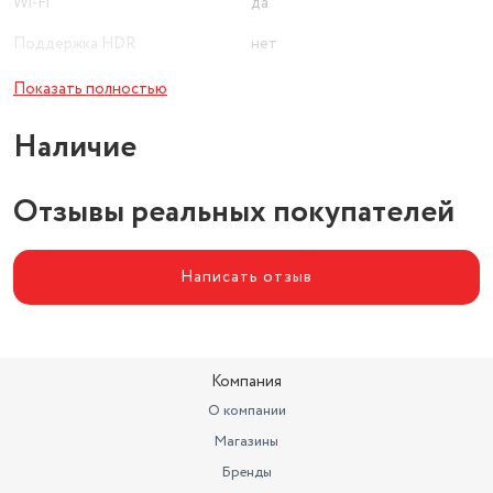
Wi-Fi
да
Поддержка HDR
нет
Поддержка Bluetooth
нет
Показать полностью
Версия HDMI
HDMI 1.4
Наличие
Гарантия
12 мес
Отзывы реальных покупателей
Расширенная технология
экрана
DLED
Написать отзыв
Компания
О компании
Магазины
Бренды