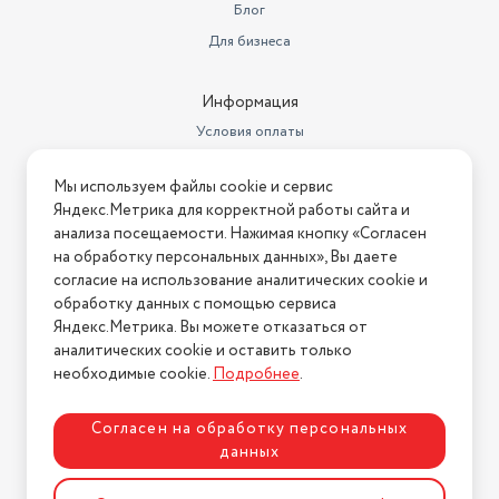
Блог
Для бизнеса
Информация
Условия оплаты
Условия доставки
Мы используем файлы cookie и сервис
Условия возврата
Яндекс.Метрика для корректной работы сайта и
Нашли ошибку на сайте?
Напишите нам
.
анализа посещаемости. Нажимая кнопку «Согласен
на обработку персональных данных», Вы даете
2026 © Интернет-магазин "АстМаркет". У нас есть всё!
согласие на использование аналитических cookie и
обработку данных с помощью сервиса
Яндекс.Метрика. Вы можете отказаться от
аналитических cookie и оставить только
Политика конфиденциальности
необходимые cookie.
Подробнее
.
Согласен на обработку персональных
данных
Разработка сайта
ASTDESIGN