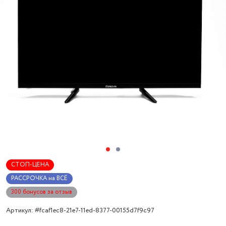
СТОП-ЦЕНА
РАССРОЧКА на ВСЁ
300 бонусов за отзыв
Артикул: #fcaf1ec8-21e7-11ed-8377-00155d7f9c97