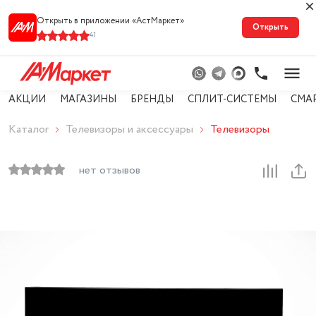
Открыть в приложении «АстМарке‪т‬»
Открыть
41
АКЦИИ
МАГАЗИНЫ
БРЕНДЫ
СПЛИТ-СИСТЕМЫ
СМА
Каталог
Телевизоры и аксессуары
Телевизоры
нет отзывов