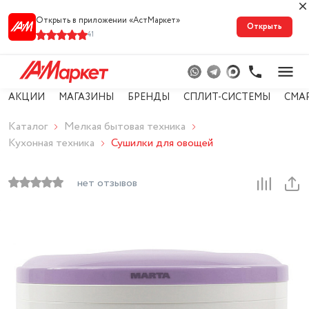
Открыть в приложении «АстМарке‪т‬»
Открыть
41
АКЦИИ
МАГАЗИНЫ
БРЕНДЫ
СПЛИТ-СИСТЕМЫ
СМА
Каталог
Мелкая бытовая техника
Кухонная техника
Сушилки для овощей
нет отзывов