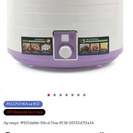
РАССРОЧКА на ВСЁ
300 бонусов за отзыв
Артикул: #921dafeb-98cd-11ea-8138-00155d7f2a34