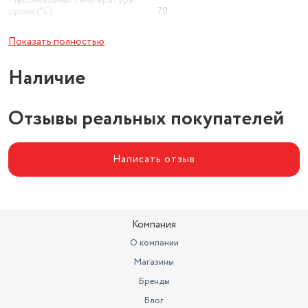
Максимальная температура
сушки (°C)
70
Дисплей
нет
Показать полностью
Максимальная загрузка (кг)
5
Наличие
Температура сушки
35 - 70 °C
Отзывы реальных покупателей
Тип
конвективная сушилка
Управление
механическое
Написать отзыв
Компания
О компании
Магазины
Бренды
Блог