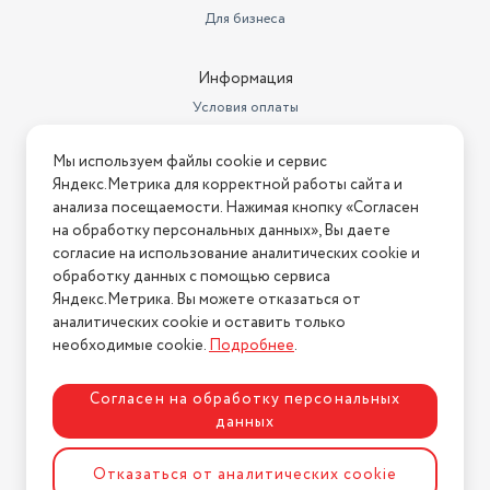
Для бизнеса
Информация
Условия оплаты
Условия доставки
Мы используем файлы cookie и сервис
Условия возврата
Яндекс.Метрика для корректной работы сайта и
Нашли ошибку на сайте?
Напишите нам
.
анализа посещаемости. Нажимая кнопку «Согласен
на обработку персональных данных», Вы даете
2026 © Интернет-магазин "АстМаркет". У нас есть всё!
согласие на использование аналитических cookie и
обработку данных с помощью сервиса
Яндекс.Метрика. Вы можете отказаться от
аналитических cookie и оставить только
Политика конфиденциальности
необходимые cookie.
Подробнее
.
Согласен на обработку персональных
данных
Разработка сайта
ASTDESIGN
Отказаться от аналитических cookie