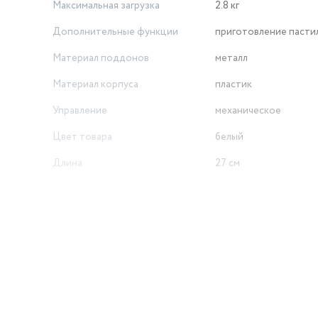
Максимальная загрузка
2.8 кг
Дополнительные функции
приготовление пасти
Материал поддонов
металл
Материал корпуса
пластик
Управление
механическое
Цвет товара
белый
Длина
27 см
Высота
20.7 см
й