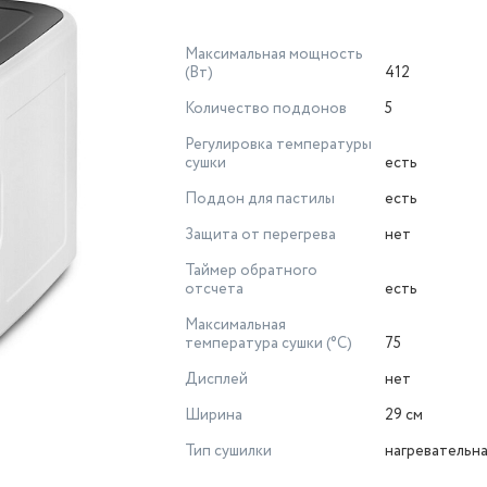
Максимальная мощность
(Вт)
412
Количество поддонов
5
Регулировка температуры
сушки
есть
Поддон для пастилы
есть
Защита от перегрева
нет
Таймер обратного
отсчета
есть
Максимальная
температура сушки (°C)
75
Дисплей
нет
Ширина
29 см
Тип сушилки
нагревательн