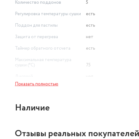
Количество поддонов
5
Регулировка температуры сушки
есть
Поддон для пастилы
есть
Защита от перегрева
нет
Таймер обратного отсчета
есть
Максимальная температура
сушки (°C)
75
Дисплей
нет
Показать полностью
Ширина
29 см
Тип сушилки
нагревательная
Наличие
Отзывы реальных покупателе