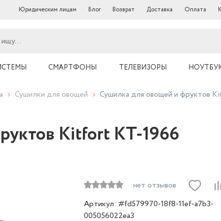
Юридическим лицам
Блог
Возврат
Доставка
Оплата
ИСТЕМЫ
СМАРТФОНЫ
ТЕЛЕВИЗОРЫ
НОУТБУ
а
Сушилки для овощей
Сушилка для овощей и фруктов Kit
уктов Kitfort КТ-1966
нет отзывов
Артикул: #fd579970-18f8-11ef-a7b3-
005056022ea3