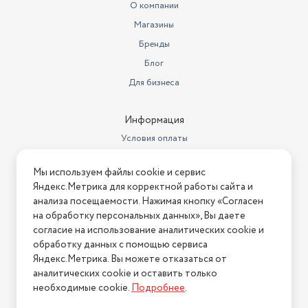
Длина товара в упаковке, в
О компании
метрах
0.462
Магазины
Ширина товара в упаковке, в
Бренды
метрах
0.468
Блог
Высота товара в упаковке, в
Для бизнеса
метрах
0.422
Объем товара в упаковке, в
Информация
литрах
91.243
Условия оплаты
Материал корпуса
комбинированный
Условия доставки
Мы используем файлы cookie и сервис
Управление
Условия возврата
механическое, электронное
Яндекс.Метрика для корректной работы сайта и
Нашли ошибку на сайте?
Напишите нам
.
анализа посещаемости. Нажимая кнопку «Согласен
Длина сетевого шнура
1.1 м
на обработку персональных данных», Вы даете
2026 © Интернет-магазин "АстМаркет". У нас есть всё!
Цвет товара
черный
согласие на использование аналитических cookie и
обработку данных с помощью сервиса
Длина
43.6 см
Яндекс.Метрика. Вы можете отказаться от
аналитических cookie и оставить только
Политика конфиденциальности
Высота
37 см
необходимые cookie.
Подробнее
.