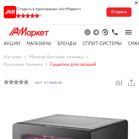
Открыть в приложении «АстМарке‪т‬»
Открыть
41
АКЦИИ
МАГАЗИНЫ
БРЕНДЫ
СПЛИТ-СИСТЕМЫ
СМА
Каталог
Мелкая бытовая техника
Кухонная техника
Сушилки для овощей
нет отзывов