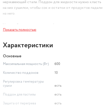
нержавеющей стали. Поддон для жидкости нужно класть
на низ сушилки, чтобы сок и остатки от продуктов падали
на него.
Управляйте процессом сушки!
Показать полностью
На сушилке можно установить температуру сушки в
диапазоне 35-80°C с шагом 1 градус. Также сушилка
оснащена таймером до 24 часов работы с шагом 30 минут.
Характеристики
Равномерная сушка
Основные
В сушилке установлен мощный нагревательный элемент и
Максимальная мощность (Вт)
600
вентилятор большого диаметра, обеспечивающий
равномерное распределение нагретого воздуха по объёму
Количество поддонов
10
камеры. Благодаря горизонтальному обдуву смешение
Регулировка температуры
запахов одновременно разных продуктов минимально.
сушки
есть
Поддон для пастилы
есть
Защита от перегрева
есть