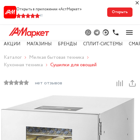
Открыть в приложении «АстМарке‪т‬»
Открыть
41
АКЦИИ
МАГАЗИНЫ
БРЕНДЫ
СПЛИТ-СИСТЕМЫ
СМА
Каталог
Мелкая бытовая техника
Кухонная техника
Сушилки для овощей
нет отзывов