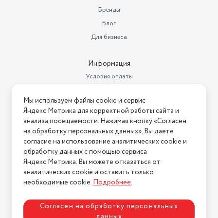
метрах
0.423
Бренды
Объем товара в упаковке, в
Блог
литрах
96.359
Для бизнеса
Материал корпуса
металл
Информация
дисплей, защита от перегрева,
Особенности
индикация включения
Условия оплаты
Условия доставки
Управление
электронное
Мы используем файлы cookie и сервис
Условия возврата
Яндекс.Метрика для корректной работы сайта и
Длина
47 см
Нашли ошибку на сайте?
Напишите нам
.
анализа посещаемости. Нажимая кнопку «Согласен
Дополнительные функции
приготовление пастилы
на обработку персональных данных», Вы даете
2026 © Интернет-магазин "АстМаркет". У нас есть всё!
согласие на использование аналитических cookie и
Ширина
33 см
обработку данных с помощью сервиса
Яндекс.Метрика. Вы можете отказаться от
Минимальная температура
аналитических cookie и оставить только
Политика конфиденциальности
сушки
35 °C
необходимые cookie.
Подробнее
.
Вес
9.4 кг
Согласен на обработку персональных
Длина сетевого шнура
1.1 м
данных