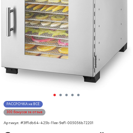
РАССРОЧКА на ВСЁ
300 бонусов за отзыв
Артикул: #3ff1db64-425b-11ee-9ef1-005056b72201