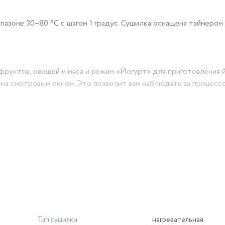
азоне 30–80 °С с шагом 1 градус. Сушилка оснащена таймером
фруктов, овощей и мяса и режим «Йогурт» для приготовления 
а смотровым окном. Это позволит вам наблюдать за процессо
 поддон для жидкости. Поддоны для сушки выполнены из нерж
лятор, обеспечивающий равномерное распределение нагретого 
ву смешение запахов при сушке одновременно разных продукто
Тип сушилки
нагревательная