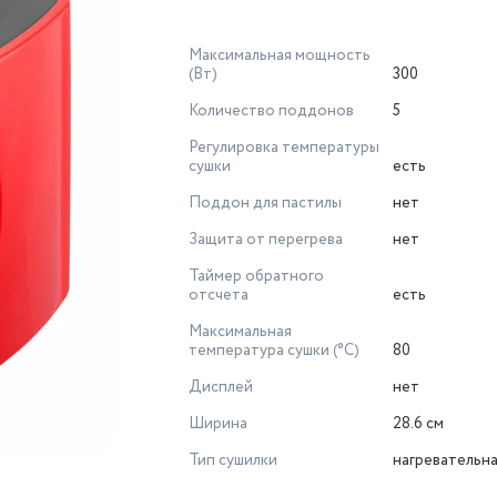
Максимальная мощность
(Вт)
300
Количество поддонов
5
Регулировка температуры
сушки
есть
Поддон для пастилы
нет
Защита от перегрева
нет
Таймер обратного
отсчета
есть
Максимальная
температура сушки (°C)
80
Дисплей
нет
Ширина
28.6 см
Тип сушилки
нагревательн