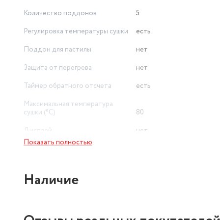
Количество поддонов
5
Регулировка температуры сушки
есть
Поддон для пастилы
нет
Защита от перегрева
нет
Таймер обратного отсчета
есть
Максимальная температура
сушки (°C)
80
Дисплей
нет
Показать полностью
Ширина
28.6 см
Наличие