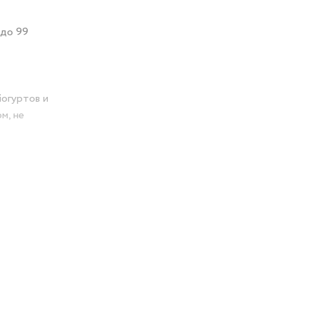
 до 99
йогуртов и
м, не
авеющей
воздуха по
в