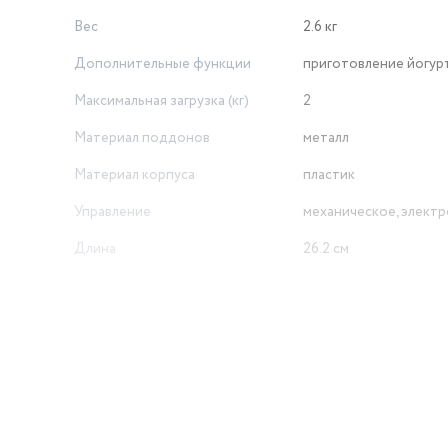
Вес
2.6 кг
Дополнительные функции
приготовление йогур
Максимальная загрузка (кг)
2
Материал поддонов
металл
Материал корпуса
пластик
Управление
механическое, элект
Длина
26.2 см
Высота
22 см