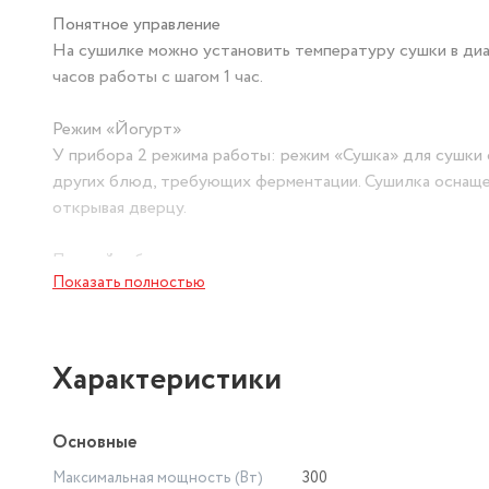
Понятное управление
На сушилке можно установить температуру сушки в диап
часов работы с шагом 1 час.
Режим «Йогурт»
У прибора 2 режима работы: режим «Сушка» для сушки 
других блюд, требующих ферментации. Сушилка оснащен
открывая дверцу.
Полный набор
Показать полностью
Сушилка имеет в комплекте 5 поддонов для сушки и 1
стали.
Горизонтальный обдув
Характеристики
В сушилке установлен нагревательный элемент и венти
всему объёму камеры. Благодаря горизонтальному обду
Основные
минимально.
Максимальная мощность (Вт)
300