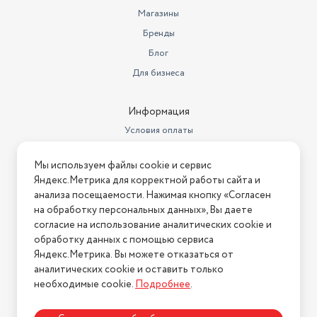
Минимальная температура
Магазины
сушки
35 °C
Бренды
Длина сетевого шнура
0.9
Блог
Для бизнеса
Информация
Условия оплаты
Условия доставки
Мы используем файлы cookie и сервис
Условия возврата
Яндекс.Метрика для корректной работы сайта и
Нашли ошибку на сайте?
Напишите нам
.
анализа посещаемости. Нажимая кнопку «Согласен
на обработку персональных данных», Вы даете
2026 © Интернет-магазин "АстМаркет". У нас есть всё!
согласие на использование аналитических cookie и
обработку данных с помощью сервиса
Яндекс.Метрика. Вы можете отказаться от
аналитических cookie и оставить только
Политика конфиденциальности
необходимые cookie.
Подробнее
.