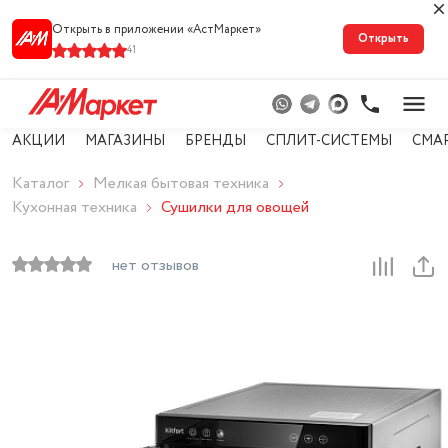
Открыть в приложении «АстМарке‪т‬»
Открыть
41
АКЦИИ
МАГАЗИНЫ
БРЕНДЫ
СПЛИТ-СИСТЕМЫ
СМА
Каталог
Мелкая бытовая техника
Кухонная техника
Сушилки для овощей
нет отзывов