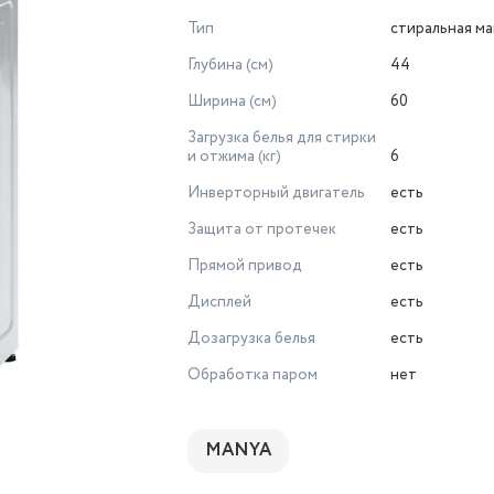
Тип
стиральная м
Глубина (см)
44
Ширина (см)
60
Загрузка белья для стирки
и отжима (кг)
6
Инверторный двигатель
есть
Защита от протечек
есть
Прямой привод
есть
Дисплей
есть
Дозагрузка белья
есть
Обработка паром
нет
MANYA