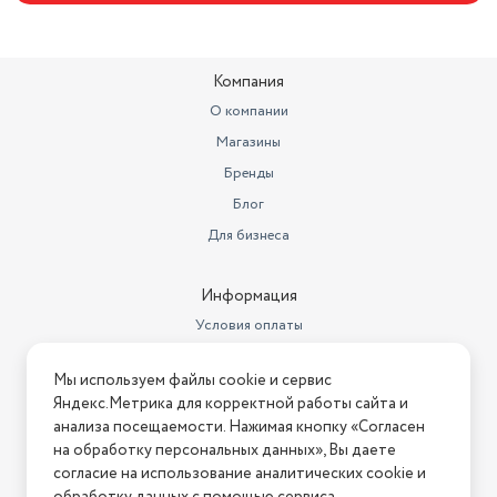
Компания
О компании
Магазины
Бренды
Блог
Для бизнеса
Информация
Условия оплаты
Условия доставки
Мы используем файлы cookie и сервис
Условия возврата
Яндекс.Метрика для корректной работы сайта и
Нашли ошибку на сайте?
Напишите нам
.
анализа посещаемости. Нажимая кнопку «Согласен
на обработку персональных данных», Вы даете
2026 © Интернет-магазин "АстМаркет". У нас есть всё!
согласие на использование аналитических cookie и