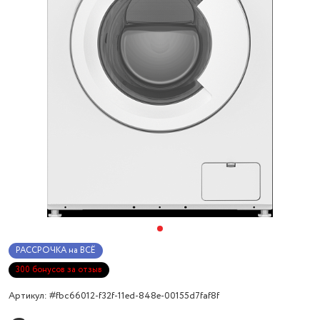
РАССРОЧКА на ВСЁ
300 бонусов за отзыв
Артикул: #fbc66012-f32f-11ed-848e-00155d7faf8f