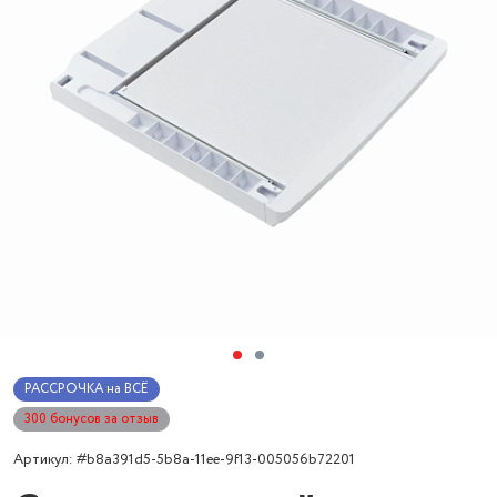
РАССРОЧКА на ВСЁ
300 бонусов за отзыв
Артикул: #b8a391d5-5b8a-11ee-9f13-005056b72201