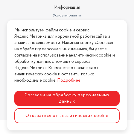
Информация
Условия оплаты
Условия доставки
Мы используем файлы cookie и сервис
Условия возврата
Яндекс.Метрика для корректной работы сайта и
Нашли ошибку на сайте?
Напишите нам
.
анализа посещаемости. Нажимая кнопку «Согласен
на обработку персональных данных», Вы даете
2026 © Интернет-магазин "АстМаркет". У нас есть всё!
согласие на использование аналитических cookie и
обработку данных с помощью сервиса
Яндекс.Метрика. Вы можете отказаться от
аналитических cookie и оставить только
Политика конфиденциальности
необходимые cookie.
Подробнее
.
Согласен на обработку персональных
данных
Разработка сайта
ASTDESIGN
Отказаться от аналитических cookie