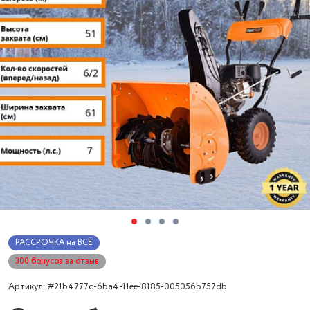
РАССРОЧКА на ВСЁ
300 бонусов за отзыв
Артикул: #21b4777c-6ba4-11ee-8185-005056b757db