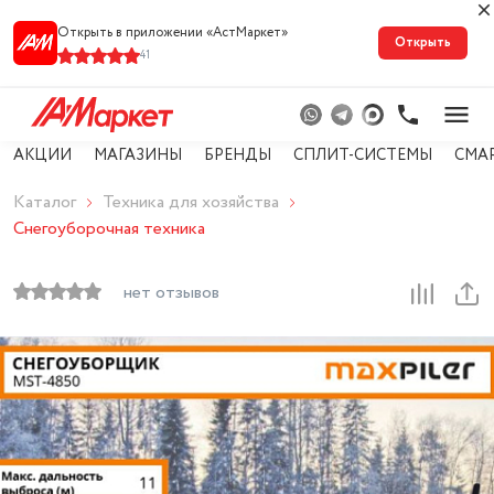
Открыть в приложении «АстМарке‪т‬»
Открыть
41
АКЦИИ
МАГАЗИНЫ
БРЕНДЫ
СПЛИТ-СИСТЕМЫ
СМА
Каталог
Техника для хозяйства
Снегоуборочная техника
нет отзывов