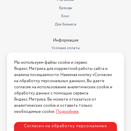
Гарантийный срок
2 года
Бренды
Страна-изготовитель
Китай
Блог
Частота вращения, об/мин
нет
Для бизнеса
Самоходность
Да
Информация
Объем бака (л)
3,6
Условия оплаты
Вес с учетом упаковки
78000
Условия доставки
Мы используем файлы cookie и сервис
Условия возврата
Снегоуборщик, коробка,
Яндекс.Метрика для корректной работы сайта и
лопатка для чистки желоба,
Нашли ошибку на сайте?
Напишите нам
.
анализа посещаемости. Нажимая кнопку «Согласен
Комплектация
руководство по эксплуатации
на обработку персональных данных», Вы даете
2026 © Интернет-магазин "АстМаркет". У нас есть всё!
Цвет товара
оранжевый
согласие на использование аналитических cookie и
обработку данных с помощью сервиса
Мощность (Вт)
7000
Яндекс.Метрика. Вы можете отказаться от
аналитических cookie и оставить только
Политика конфиденциальности
Тип
Бензиновый двигатель
необходимые cookie.
Подробнее
.
Скорости вперед/назад
6 вперед, 1 назад
Согласен на обработку персональных
Объем двигателя (см³)
196