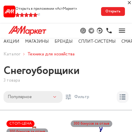
Открыть в приложении «АстМарке‪т‬»
Открыть
41
АКЦИИ
МАГАЗИНЫ
БРЕНДЫ
СПЛИТ-СИСТЕМЫ
СМА
Каталог
Техника для хозяйства
Снегоуборщики
3 товара
Популярное
Фильтр
СТОП-ЦЕНА
300 бонусов за отзыв
300 бонусов за отзыв