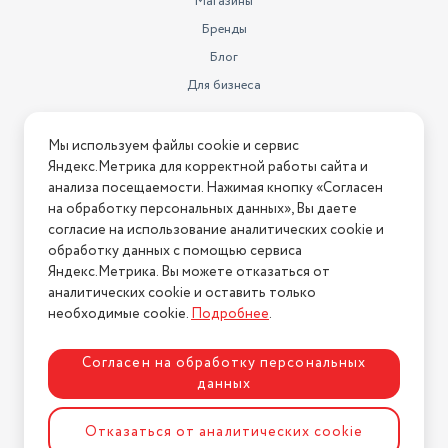
Магазины
Бренды
Блог
Для бизнеса
Информация
Мы используем файлы cookie и сервис
Яндекс.Метрика для корректной работы сайта и
Условия оплаты
анализа посещаемости. Нажимая кнопку «Согласен
Условия доставки
на обработку персональных данных», Вы даете
Условия возврата
согласие на использование аналитических cookie и
обработку данных с помощью сервиса
Нашли ошибку на сайте?
Напишите нам
.
Яндекс.Метрика. Вы можете отказаться от
2026 © Интернет-магазин "АстМаркет". У нас есть всё!
аналитических cookie и оставить только
необходимые cookie.
Подробнее
.
Согласен на обработку персональных
Политика конфиденциальности
данных
Отказаться от аналитических cookie