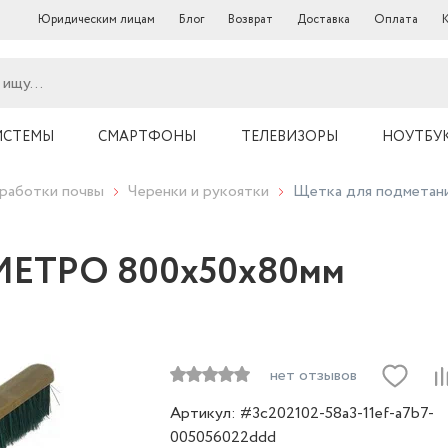
Юридическим лицам
Блог
Возврат
Доставка
Оплата
ИСТЕМЫ
СМАРТФОНЫ
ТЕЛЕВИЗОРЫ
НОУТБУ
работки почвы
Черенки и рукоятки
Щетка для подмета
 МЕТРО 800х50х80мм
нет отзывов
Артикул: #3c202102-58a3-11ef-a7b7-
005056022ddd