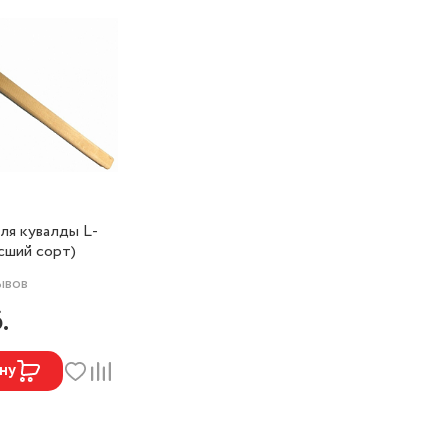
ля кувалды L-
ысший сорт)
ывов
.
ну