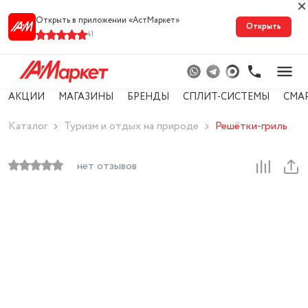
Открыть в приложении «АстМарке‪т‬»
Открыть
41
АКЦИИ
МАГАЗИНЫ
БРЕНДЫ
СПЛИТ-СИСТЕМЫ
СМА
Каталог
Туризм и отдых на природе
Решётки-гриль
нет отзывов