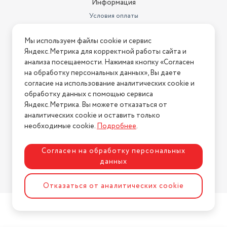
Информация
Условия оплаты
Условия доставки
Мы используем файлы cookie и сервис
Условия возврата
Яндекс.Метрика для корректной работы сайта и
Нашли ошибку на сайте?
Напишите нам
.
анализа посещаемости. Нажимая кнопку «Согласен
на обработку персональных данных», Вы даете
2026 © Интернет-магазин "АстМаркет". У нас есть всё!
согласие на использование аналитических cookie и
обработку данных с помощью сервиса
Яндекс.Метрика. Вы можете отказаться от
аналитических cookie и оставить только
Политика конфиденциальности
необходимые cookie.
Подробнее
.
Согласен на обработку персональных
данных
Разработка сайта
ASTDESIGN
Отказаться от аналитических cookie