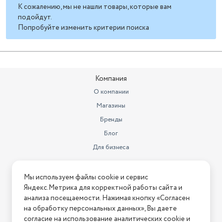
К сожалению, мы не нашли товары, которые вам
подойдут.
Попробуйте изменить критерии поиска
Компания
О компании
Магазины
Бренды
Блог
Для бизнеса
Информация
Мы используем файлы cookie и сервис
Яндекс.Метрика для корректной работы сайта и
Условия оплаты
анализа посещаемости. Нажимая кнопку «Согласен
Условия доставки
на обработку персональных данных», Вы даете
Условия возврата
согласие на использование аналитических cookie и