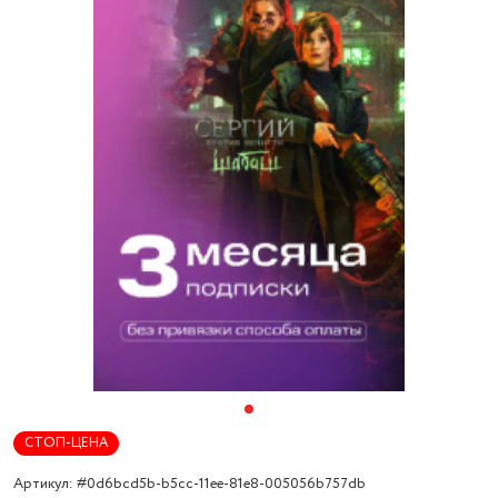
СТОП-ЦЕНА
Артикул: #0d6bcd5b-b5cc-11ee-81e8-005056b757db