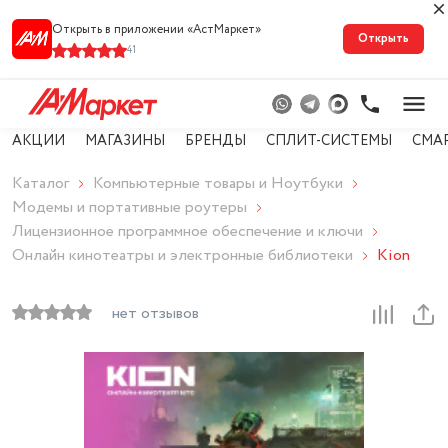
Открыть в приложении «АстМарке‪т‬»
Открыть
41
АКЦИИ
МАГАЗИНЫ
БРЕНДЫ
СПЛИТ-СИСТЕМЫ
СМА
Каталог
Компьютерные товары и Ноутбуки
Модемы и портативные роутеры
Лицензионное программное обеспечение и ключи
Онлайн кинотеатры и электронные библиотеки
Kion
нет отзывов