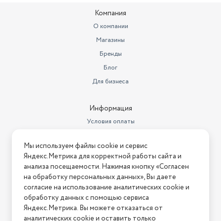
Компания
О компании
Магазины
Бренды
Блог
Для бизнеса
Информация
Условия оплаты
Условия доставки
Мы используем файлы cookie и сервис
Условия возврата
Яндекс.Метрика для корректной работы сайта и
Нашли ошибку на сайте?
Напишите нам
.
анализа посещаемости. Нажимая кнопку «Согласен
на обработку персональных данных», Вы даете
2026 © Интернет-магазин "АстМаркет". У нас есть всё!
согласие на использование аналитических cookie и
обработку данных с помощью сервиса
Яндекс.Метрика. Вы можете отказаться от
аналитических cookie и оставить только
Политика конфиденциальности