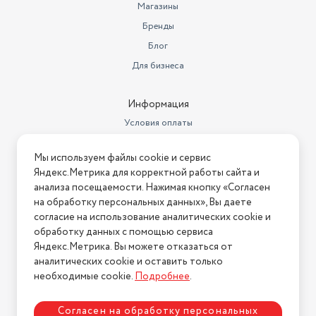
Частота процессора
800 МГц
Магазины
Бренды
MP3-плеер, просмотр фото,
Мультимедиа
проигрывание видео
Блог
Звуковая сигнализация
Для бизнеса
есть
Время непрерывной работы
до 3 ч
Информация
Элементы питания
собственный Li-Ion
Условия оплаты
Условия доставки
Подключение
USB, Bluetooth
Мы используем файлы cookie и сервис
Условия возврата
Количество элементов
Яндекс.Метрика для корректной работы сайта и
питания
Нашли ошибку на сайте?
1
Напишите нам
.
анализа посещаемости. Нажимая кнопку «Согласен
на обработку персональных данных», Вы даете
Программное обеспечение
Навител
2026 © Интернет-магазин "АстМаркет". У нас есть всё!
согласие на использование аналитических cookie и
обработку данных с помощью сервиса
Встроенная карта
есть
Яндекс.Метрика. Вы можете отказаться от
Возможность загрузки карты
аналитических cookie и оставить только
Политика конфиденциальности
местности
есть
необходимые cookie.
Подробнее
.
Функция расчета маршрута
есть
Согласен на обработку персональных