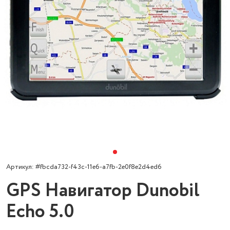
Артикул: #fbcda732-f43c-11e6-a7fb-2e0f8e2d4ed6
GPS Навигатор Dunobil
Echo 5.0