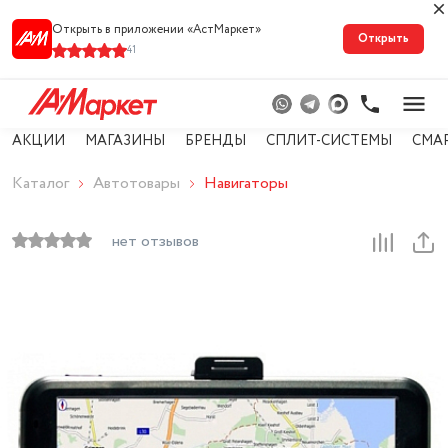
Открыть в приложении «АстМарке‪т‬»
Открыть
41
АКЦИИ
МАГАЗИНЫ
БРЕНДЫ
СПЛИТ-СИСТЕМЫ
СМА
Каталог
Автотовары
Навигаторы
нет отзывов