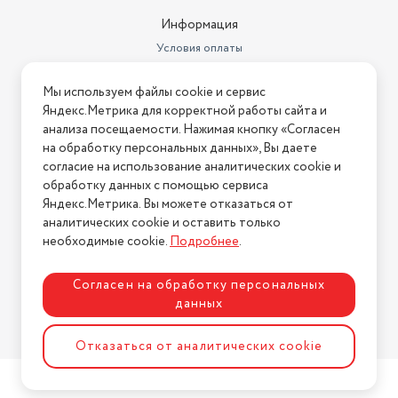
Информация
Условия оплаты
Условия доставки
Мы используем файлы cookie и сервис
Условия возврата
Яндекс.Метрика для корректной работы сайта и
Нашли ошибку на сайте?
Напишите нам
.
анализа посещаемости. Нажимая кнопку «Согласен
на обработку персональных данных», Вы даете
2026 © Интернет-магазин "АстМаркет". У нас есть всё!
согласие на использование аналитических cookie и
обработку данных с помощью сервиса
Яндекс.Метрика. Вы можете отказаться от
аналитических cookie и оставить только
Политика конфиденциальности
необходимые cookie.
Подробнее
.
Согласен на обработку персональных
данных
Разработка сайта
ASTDESIGN
Отказаться от аналитических cookie