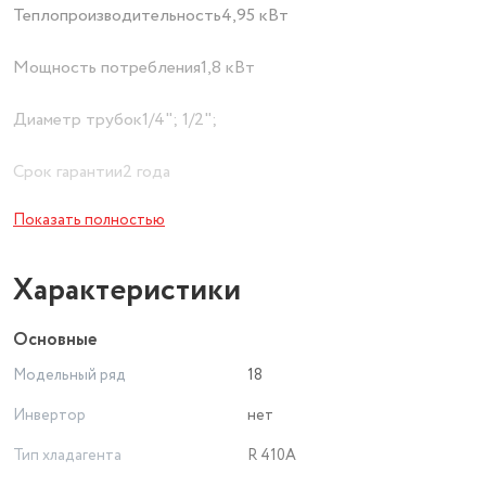
Теплопроизводительность4,95 кВт
Мощность потребления1,8 кВт
Диаметр трубок1/4"; 1/2";
Срок гарантии2 года
Показать полностью
Дисплей
Площадь тень/солнце54/50
Характеристики
Таймер
Основные
Модельный ряд
18
ФункциональностьОхлаждение/Обогрев
Инвертор
нет
ЦветБелый
Тип хладагента
R 410A
Высота29,2 см