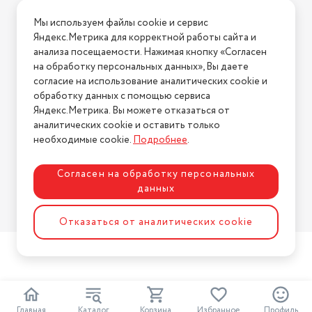
метрах
0.8
Условия доставки
Мы используем файлы cookie и сервис
Условия возврата
Ширина товара в упаковке, в
Яндекс.Метрика для корректной работы сайта и
метрах
0.53
Нашли ошибку на сайте?
Напишите нам
.
анализа посещаемости. Нажимая кнопку «Согласен
на обработку персональных данных», Вы даете
Высота товара в упаковке, в
2026 © Интернет-магазин "АстМаркет". У нас есть всё!
метрах
0.315
согласие на использование аналитических cookie и
обработку данных с помощью сервиса
Объем товара в упаковке, в
Яндекс.Метрика. Вы можете отказаться от
литрах
133.56
аналитических cookie и оставить только
Политика конфиденциальности
необходимые cookie.
Подробнее
.
Страна-изготовитель
Китай
Количество скоростей
3
Согласен на обработку персональных
данных
Предварительный фильтр
есть
Разработка сайта
ASTDESIGN
Подача питания
внутренний блок
Отказаться от аналитических cookie
Вид прибора
Сплит-система инвертор
Мощность кондиционера
2150
Производитель
Roda
Главная
Каталог
Корзина
Избранное
Профиль