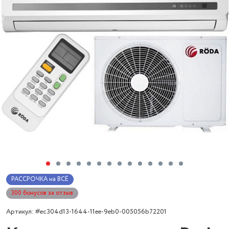
РАССРОЧКА на ВСЁ
300 бонусов за отзыв
Артикул: #ec304d13-1644-11ee-9eb0-005056b72201