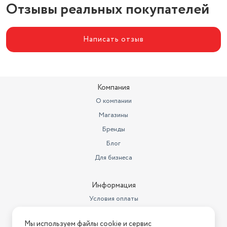
Цвет товара
белый
Отзывы реальных покупателей
Работает с Алисой
нет
самодиагностика,
Написать отзыв
автоперезапуск,
автоматическое поддержание
Дополнительные функции
температуры
Компания
О компании
Магазины
Бренды
Блог
Для бизнеса
Информация
Условия оплаты
Условия доставки
Мы используем файлы cookie и сервис