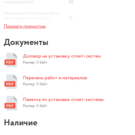
помещения (м²)
34
Минимальный уровень шума
внутреннего блока (дБ)
31
Показать полностью
Приточная вентиляция
нет
Документы
охлаждение, обогрев,
Режим работы
осушение, вентиляция
Договор на установку сплит-систем
Дополнительные режимы
автоматический. ночной. турбо
Размер: 0 байт
Ионизация воздуха
нет
Перечень работ и материалов
Wi-Fi
нет
Размер: 0 байт
Экосистема Умного дома
нет
Памятка по установке сплит-системы
Класс энергопотребления
A
Размер: 0 байт
Тип внутреннего блока
настенный
Наличие
UV-лампа ( антибактериальная)
нет