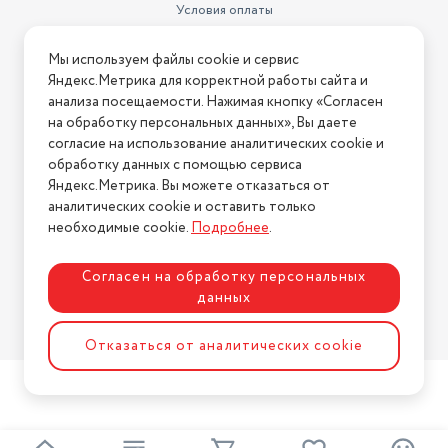
Условия оплаты
Диапазон поддерживаемых
Условия доставки
температур
17 - 27°С
Мы используем файлы cookie и сервис
Условия возврата
Яндекс.Метрика для корректной работы сайта и
Уровень шума внутреннего
Нашли ошибку на сайте?
Напишите нам
.
анализа посещаемости. Нажимая кнопку «Согласен
блока (мин/макс)
28 дБ / 40 дБ
на обработку персональных данных», Вы даете
2026 © Интернет-магазин "АстМаркет". У нас есть всё!
Вес внешнего блока
согласие на использование аналитических cookie и
24 кг
обработку данных с помощью сервиса
Наружного блока сплит-
Яндекс.Метрика. Вы можете отказаться от
системы или оконного
аналитических cookie и оставить только
Политика конфиденциальности
кондиционера (ШxВxГ)
77.7x49.8x29 см
необходимые cookie.
Подробнее
.
Дополнительные функции
самодиагностика, теплый пуск
Согласен на обработку персональных
Тип соединения устройств
проводное
данных
Максимальный уровень шума
40 дБ
Разработка сайта
ASTDESIGN
Отказаться от аналитических cookie
Внутреннего блока сплит-
системы или мобильного
кондиционера (ШxВxГ)
77.7x25x20.1 см
Вес внутреннего блока
8 кг
2