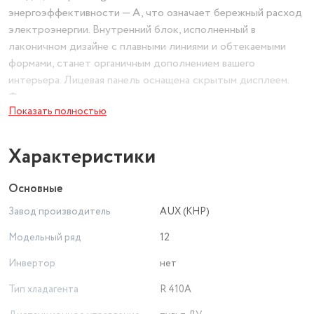
энергоэффективности — A, что означает бережный расход
электроэнергии. Внутренний блок, исполненный в
лаконичном дизайне с плавными линиями и обтекаемыми
формами, станет органичным дополнением вашего
интерьера. Лицевая панель оснащена скрытым дисплеем.
Функция самодиагностики позволяет кондиционеру в
Показать полностью
автоматическом режиме проверять состояние своих
подсистем.
Характеристики
Основные
Завод производитель
AUX (КНР)
Модельный ряд
12
Инвертор
нет
Тип хладагента
R 410A