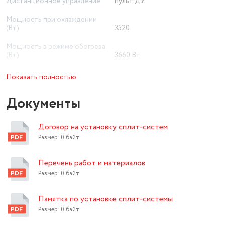
Дистанционное управление
пульт ДУ
Мощность при охлаждении
(Вт)
3520
Мощность в режиме обогрева
(Вт)
3660 Вт
Рекомендуемая площадь
Показать полностью
помещения (м²)
35
Документы
Минимальный уровень шума
внутреннего блока (дБ)
28
Договор на установку сплит-систем
Приточная вентиляция
нет
Размер: 0 байт
вентиляция, ночной, осушение,
Дополнительные режимы
турбо
Перечень работ и материалов
Ионизация воздуха
нет
Размер: 0 байт
Wi-Fi
нет
Памятка по установке сплит-системы
Размер: 0 байт
Экосистема Умного дома
нет