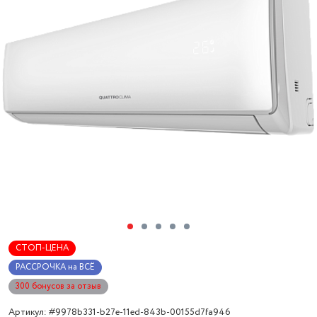
СТОП-ЦЕНА
РАССРОЧКА на ВСЁ
300 бонусов за отзыв
Артикул: #9978b331-b27e-11ed-843b-00155d7fa946