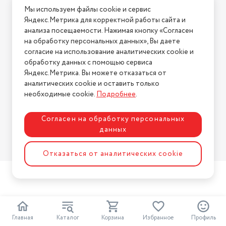
обогреве
986 Вт
Мы используем файлы cookie и сервис
Условия возврата
Тип кондиционера
Яндекс.Метрика для корректной работы сайта и
сплит-система
Нашли ошибку на сайте?
Напишите нам
.
анализа посещаемости. Нажимая кнопку «Согласен
Мин. поддерживаемая
на обработку персональных данных», Вы даете
2026 © Интернет-магазин "АстМаркет". У нас есть всё!
температура
16 °C
согласие на использование аналитических cookie и
обработку данных с помощью сервиса
Потребляемая мощность при
Яндекс.Метрика. Вы можете отказаться от
охлаждении
1093 Вт
аналитических cookie и оставить только
Политика конфиденциальности
Макс.поддерживаемая
необходимые cookie.
Подробнее
.
температура
31 °C
Согласен на обработку персональных
данных
Разработка сайта
ASTDESIGN
Отказаться от аналитических cookie
2
Главная
Каталог
Корзина
Избранное
Профиль