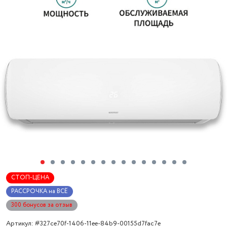
СТОП-ЦЕНА
РАССРОЧКА на ВСЁ
300 бонусов за отзыв
Артикул: #327ce70f-1406-11ee-84b9-00155d7fac7e