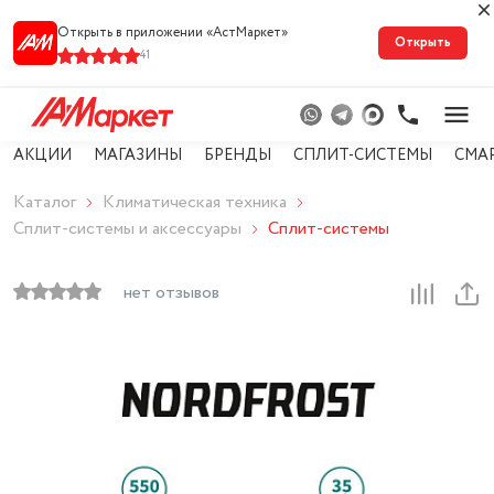
Открыть в приложении «АстМарке‪т‬»
Открыть
41
АКЦИИ
МАГАЗИНЫ
БРЕНДЫ
СПЛИТ-СИСТЕМЫ
СМА
Каталог
Климатическая техника
Сплит-системы и аксессуары
Сплит-системы
нет отзывов