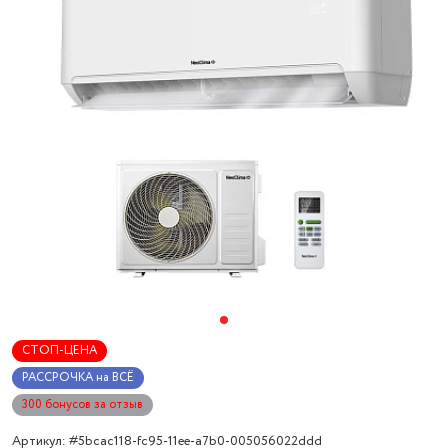
СТОП-ЦЕНА
РАССРОЧКА на ВСЁ
300 бонусов за отзыв
Артикул: #5bcac118-fc95-11ee-a7b0-005056022ddd