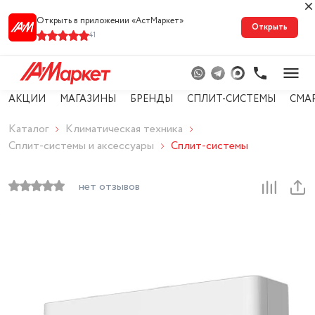
Открыть в приложении «АстМарке‪т‬»
Открыть
41
АКЦИИ
МАГАЗИНЫ
БРЕНДЫ
СПЛИТ-СИСТЕМЫ
СМА
Каталог
Климатическая техника
Сплит-системы и аксессуары
Сплит-системы
нет отзывов