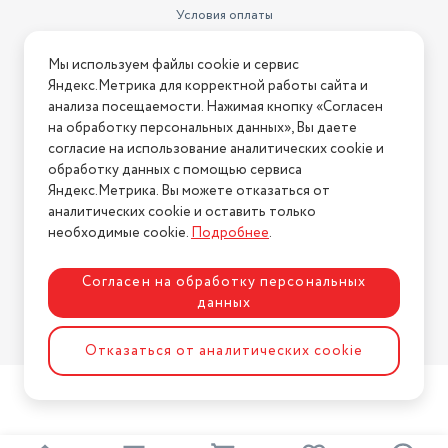
Условия оплаты
Условия доставки
Мы используем файлы cookie и сервис
Условия возврата
Яндекс.Метрика для корректной работы сайта и
Нашли ошибку на сайте?
Напишите нам
.
анализа посещаемости. Нажимая кнопку «Согласен
на обработку персональных данных», Вы даете
2026 © Интернет-магазин "АстМаркет". У нас есть всё!
согласие на использование аналитических cookie и
обработку данных с помощью сервиса
Яндекс.Метрика. Вы можете отказаться от
аналитических cookie и оставить только
Политика конфиденциальности
необходимые cookie.
Подробнее
.
Согласен на обработку персональных
данных
Разработка сайта
ASTDESIGN
Отказаться от аналитических cookie
2