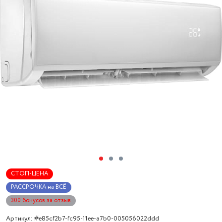
СТОП-ЦЕНА
РАССРОЧКА на ВСЁ
300 бонусов за отзыв
Артикул: #e85cf2b7-fc95-11ee-a7b0-005056022ddd