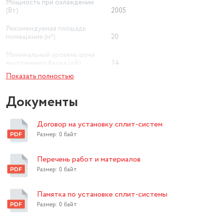
Мощность при охлаждении
(Вт)
2005
Рекомендуемая площадь
помещения (м²)
20
Минимальный уровень шума
внутреннего блока (дБ)
24
Показать полностью
Приточная вентиляция
нет
Документы
охлаждение, обогрев,
Режим работы
вентиляция
Договор на установку сплит-систем
Дополнительные режимы
автоматический
Размер: 0 байт
Ионизация воздуха
нет
Перечень работ и материалов
Wi-Fi
нет
Размер: 0 байт
Экосистема Умного дома
нет
Памятка по установке сплит-системы
Класс энергопотребления
A
Размер: 0 байт
Тип внутреннего блока
настенный