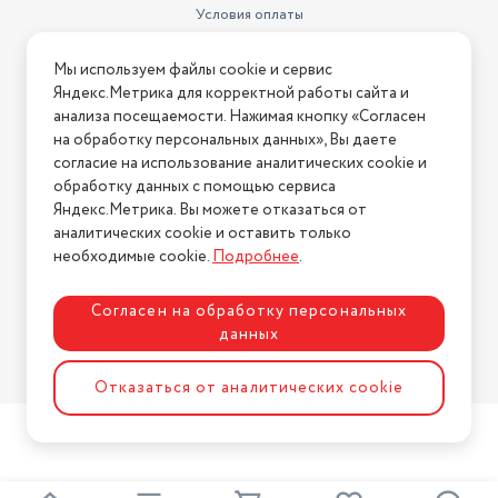
Условия оплаты
Условия доставки
Мы используем файлы cookie и сервис
Условия возврата
Яндекс.Метрика для корректной работы сайта и
Нашли ошибку на сайте?
Напишите нам
.
анализа посещаемости. Нажимая кнопку «Согласен
на обработку персональных данных», Вы даете
2026 © Интернет-магазин "АстМаркет". У нас есть всё!
согласие на использование аналитических cookie и
обработку данных с помощью сервиса
Яндекс.Метрика. Вы можете отказаться от
аналитических cookie и оставить только
Политика конфиденциальности
необходимые cookie.
Подробнее
.
Согласен на обработку персональных
данных
Разработка сайта
ASTDESIGN
Отказаться от аналитических cookie