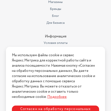
Таймер включения/отключения
есть
Магазины
Класс энергопотребления
Бренды
класс A
Блог
Вес товара в упаковке, (кг)
61.7
Для бизнеса
Габариты вн. блока (В/Ш/Г)
30х97х23
Информация
Тип внутреннего блока
настенный
Условия оплаты
UV-лампа ( антибактериальная)
нет
Условия доставки
Дополнительная информация
самодиагностика, теплый пуск
Мы используем файлы cookie и сервис
Условия возврата
Яндекс.Метрика для корректной работы сайта и
Нашли ошибку на сайте?
Напишите нам
.
Гарантийный срок
3 года
анализа посещаемости. Нажимая кнопку «Согласен
на обработку персональных данных», Вы даете
Максимальный уровень шума
2026 © Интернет-магазин "АстМаркет". У нас есть всё!
согласие на использование аналитических cookie и
внутреннего блока (дБ)
49
обработку данных с помощью сервиса
Яндекс.Метрика. Вы можете отказаться от
Количество скоростей
воздушного потока
4
аналитических cookie и оставить только
Политика конфиденциальности
необходимые cookie.
Подробнее
.
Модель
G-Plasma NSNU-HAX24R
Согласен на обработку персональных
Габариты внешнего блока
56х87х38