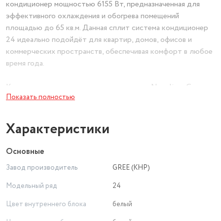
кондиционер мощностью 6155 Вт, предназначенная для
эффективного охлаждения и обогрева помещений
площадью до 65 кв.м. Данная сплит система кондиционер
24 идеально подойдёт для квартир, домов, офисов и
коммерческих пространств, обеспечивая комфорт в любое
время года.
Ключевые преимущества сплит-системы Neoclima G-
Показать полностью
Plasma 24:
• Мощное охлаждение и обогрев – быстрое достижение
заданной температуры даже в помещениях до 65 м².
Характеристики
• Технология G-Plasma – встроенный ионизатор
эффективно очищает воздух от пыли, аллергенов, вирусов
Основные
и бактерий, улучшая микроклимат.
Завод производитель
GREE (КНР)
• Кондиционер сплит настенный с высоким классом
энергоэффективности A – экономия электроэнергии без
Модельный ряд
24
потери производительности.
Цвет внутреннего блока
белый
• Тихая работа (24 дБ) – сплит система кондиционер
работает практически бесшумно, что особенно важно для