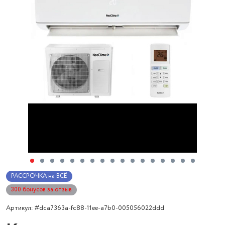
РАССРОЧКА на ВСЁ
300 бонусов за отзыв
Артикул: #dca7363a-fc88-11ee-a7b0-005056022ddd