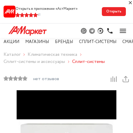
Открыть в приложении «АстМарке‪т‬»
Открыть
41
АКЦИИ
МАГАЗИНЫ
БРЕНДЫ
СПЛИТ-СИСТЕМЫ
СМА
Каталог
Климатическая техника
Сплит-системы и аксессуары
Сплит-системы
нет отзывов